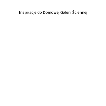
Od 15,90 zł
53 zł
Inspiracje do Domowej Galerii Ściennej