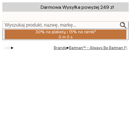
Skip
Darmowa Wysyłka powyżej 249 zł
to
main
content.
Wyszukaj produkt, nazwę, markę...
30% na plakaty i 15% na ramki*
0 m
0 s
Ważny
do:
▸
▸
Brands
Batman™ - Always Be Batman Pla
2026-
08-
06