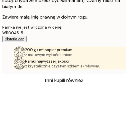
sobą, chyba że możesz być Batmanem). Czarny tekst na
białym tle.
Zawiera małą linię prawną w dolnym rogu.
Ramka nie jest wliczona w cenę.
WB0045-5
Historia cen
200 g / m² papier premium
z matowym wykończeniem.
Ramki najwyższej jakości
z krystalicznie czystym szkłem akrylowym.
Inni kupili również