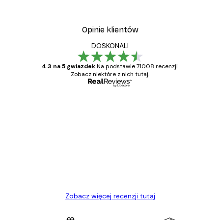
Opinie klientów
DOSKONALI
4.3 na 5 gwiazdek
Na podstawie 71008 recenzji.
Zobacz niektóre z nich tutaj.
Zweryfikowany kupujący
Opinie
klientów
Towar zgodny z opisem, szybka dostawa.
Polecam
23 kwi
Ewa L
Zobacz więcej recenzji tutaj