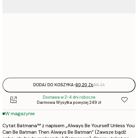
60,
30x40 cm
105,
50x70 cm
Frame
options
DODAJ DO KOSZYKA
-
60,20 ZŁ
86 ZŁ
Dostawa w 2-4 dni robocze
Darmowa Wysyłka powyżej 249 zł
W magazynie
Cytat Batmana™ z napisem „Always Be Yourself Unless You
Can Be Batman Then Always Be Batman” (Zawsze bądź