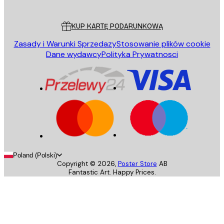
Obsługa Klienta
KUP KARTĘ PODARUNKOWĄ
Zasady i Warunki Sprzedazy
Stosowanie plików cookie
Dane wydawcy
Polityka Prywatnosci
Poland (Polski)
Copyright ©
2026
,
Poster Store
AB
Fantastic Art. Happy Prices.