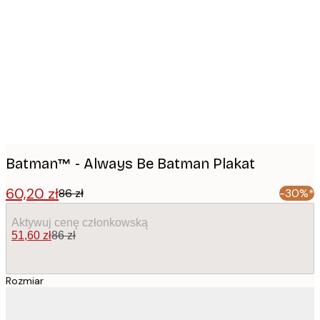
Product
images
Batman™ - Always Be Batman Plakat
60,20 zł
86 zł
-30%*
Aktywuj cenę członkowską
51,60 zł
86 zł
Rozmiar