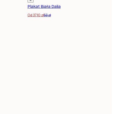
Plakat Biała Dalia
Od 37,10 zł
53 zł