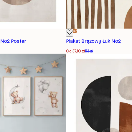
-30%*
 No2 Poster
Plakat Brązowy Łuk No2
Od 37,10 zł
53 zł