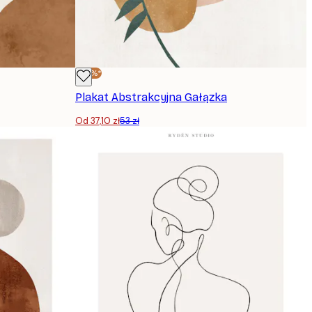
-30%*
Plakat Abstrakcyjna Gałązka
Od 37,10 zł
53 zł