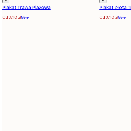
Plakat Trawa Plażowa
Plakat Złota T
Od 37,10 zł
53 zł
Od 37,10 zł
53 zł