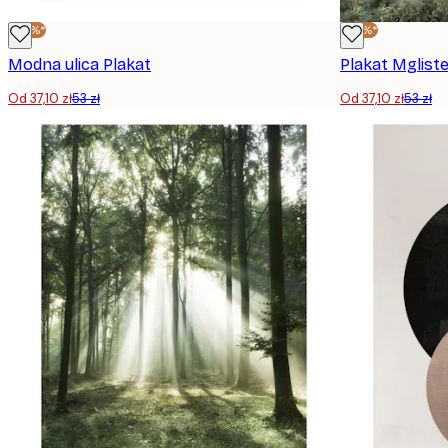
-30%*
-30%*
Modna ulica Plakat
Plakat Mgliste
Od 37,10 zł
53 zł
Od 37,10 zł
53 zł