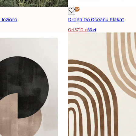
-30%*
 Jezioro
Droga Do Oceanu Plakat
Od 37,10 zł
53 zł