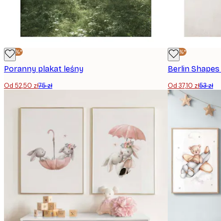
-30%*
-30%*
Poranny plakat leśny
Berlin Shapes
Od 52,50 zł
75 zł
Od 37,10 zł
53 zł