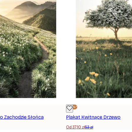
-30%*
 o Zachodzie Słońca
Plakat Kwitnące Drzewo
Od 37,10 zł
53 zł