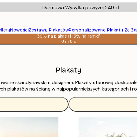
Darmowa Wysyłka powyżej 249 zł
llery
Nowości
Zestawy Plakatów
Personalizowane Plakaty Ze Zd
30% na plakaty i 15% na ramki*
0 m
0 s
Ważny
do:
2026-
08-
06
Plakaty
irowane skandynawskim designem. Plakaty stanowią doskonałe
ch plakatów na ścianę w najpopularniejszych kategoriach i 