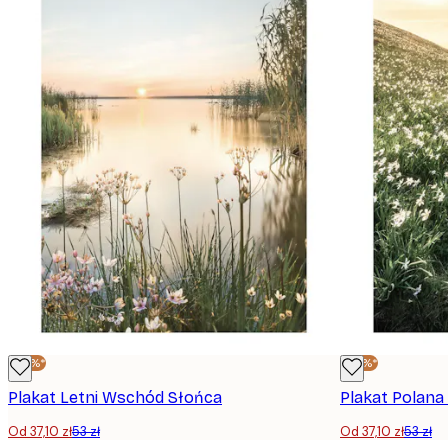
-30%*
-30%*
Plakat Letni Wschód Słońca
Plakat Polana
Od 37,10 zł
53 zł
Od 37,10 zł
53 zł