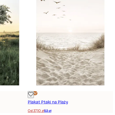
-30%*
Plakat Ptaki na Plaży
Od 37,10 zł
53 zł