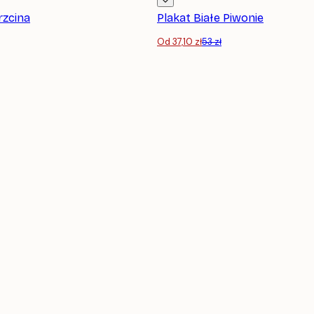
rzcina
Plakat Białe Piwonie
Od 37,10 zł
53 zł