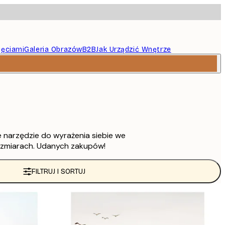
jęciami
Galeria Obrazów
B2B
Jak Urządzić Wnętrze
 narzędzie do wyrażenia siebie we
rozmiarach. Udanych zakupów!
FILTRUJ I SORTUJ