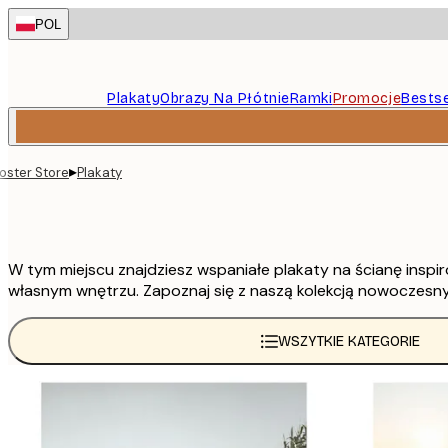
Skip
POL
to
main
content.
Plakaty
Obrazy Na Płótnie
Ramki
Promocje
Bestse
▸
oster Store
Plakaty
W tym miejscu znajdziesz wspaniałe plakaty na ścianę insp
własnym wnętrzu. Zapoznaj się z naszą kolekcją nowoczesny
WSZYTKIE KATEGORIE