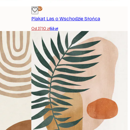
-30%*
Plakat Las o Wschodzie Słońca
Od 37,10 zł
53 zł