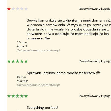
Zweryfikowany kupują
Serwis komunikuje się z klientem z innej domeny niż
w procesie zamówienia. W wyniku tego, przesyłka n
dotarła do mnie wcale. Na prośbę dogadania się z
serwisem, serwis odpisuje, że mam nadzieję, że ich
rozumiem. Nie.
30 mar
Anna N
Opinia zebrana z
posterstore.pl
Zweryfikowany kupują
Sprawnie, szybko, sama radość z efektów 🙂
16 mar
Marta P
Opinia zebrana z
posterstore.pl
Zweryfikowany kupują
Everything perfect!