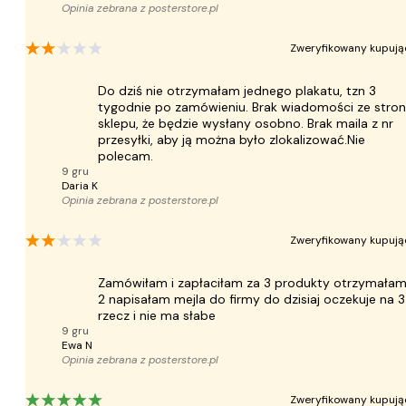
Opinia zebrana z
posterstore.pl
Zweryfikowany kupują
Do dziś nie otrzymałam jednego plakatu, tzn 3
tygodnie po zamówieniu. Brak wiadomości ze stro
sklepu, że będzie wysłany osobno. Brak maila z nr
przesyłki, aby ją można było zlokalizować.Nie
polecam.
9 gru
Daria K
Opinia zebrana z
posterstore.pl
Zweryfikowany kupują
Zamówiłam i zapłaciłam za 3 produkty otrzymała
2 napisałam mejla do firmy do dzisiaj oczekuje na 3
rzecz i nie ma słabe
9 gru
Ewa N
Opinia zebrana z
posterstore.pl
Zweryfikowany kupują