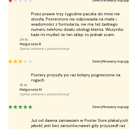
Zweryfikowany kupują
Przez prawie trzy tygodnie paczka do mnie nie
doszła, Posterstore nie odpowiada na maile i
wiadomości z formularza, nie ma też żadnego
numeru telefonu działu obsługi klienta. Wszystko
każe mi myśleć że ten sklep to jednak scam.
24 lis
Malgorzata B
Opinia zebrana z
posterstore.pl
Zweryfikowany kupują
Postery przyszły po raz kolejny pogniecione na
rogach
18 lis
Małgorzata M
Opinia zebrana z
posterstore.pl
Zweryfikowany kupują
Już od dawna zamawiam w Poster Sore plakaty,ich
jakość jest bez zarzutów,nawet gdy przyszedł raz