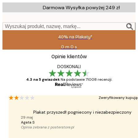
Skip
Darmowa Wysyłka powyżej 249 zł
to
main
content.
Wyszukaj produkt, nazwę, markę...
40% na Plakaty*
0 m
0 s
Ważny
do:
Opinie klientów
2026-
08-
DOSKONALI
09
4.3 na 5 gwiazdek
Na podstawie 71008 recenzji.
Zweryfikowany kupują
Plakat przyszedł pogniecony i niezabezpieczony
29 maj
Agata S
Opinia zebrana z
posterstore.pl