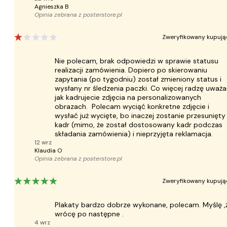
Agnieszka B
Opinia zebrana z
posterstore.pl
Zweryfikowany kupują
Nie polecam, brak odpowiedzi w sprawie statusu
realizacji zamówienia. Dopiero po skierowaniu
zapytania (po tygodniu) został zmieniony status i
wysłany nr śledzenia paczki. Co więcej radzę uważ
jak kadrujecie zdjęcia na personalizowanych
obrazach. Polecam wyciąć konkretne zdjęcie i
wysłać już wycięte, bo inaczej zostanie przesunięty
kadr (mimo, że został dostosowany kadr podczas
składania zamówienia) i nieprzyjęta reklamacja.
12 wrz
Klaudia O
Opinia zebrana z
posterstore.pl
Zweryfikowany kupują
Plakaty bardzo dobrze wykonane, polecam. Myślę ,
wrócę po następne .
4 wrz