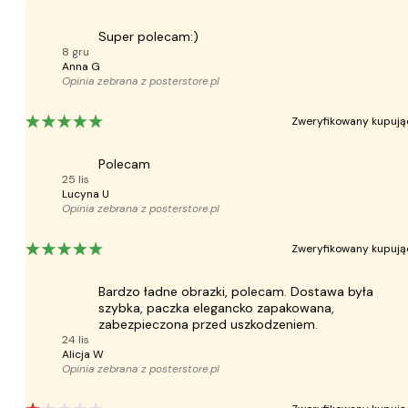
Super polecam:)
8 gru
Anna G
Opinia zebrana z
posterstore.pl
Zweryfikowany kupują
Polecam
25 lis
Lucyna U
Opinia zebrana z
posterstore.pl
Zweryfikowany kupują
Bardzo ładne obrazki, polecam. Dostawa była
szybka, paczka elegancko zapakowana,
zabezpieczona przed uszkodzeniem.
24 lis
Alicja W
Opinia zebrana z
posterstore.pl