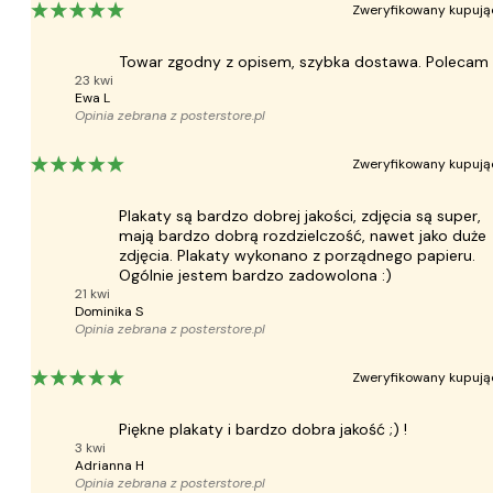
Zweryfikowany kupują
Towar zgodny z opisem, szybka dostawa. Polecam
23 kwi
Ewa L
Opinia zebrana z
posterstore.pl
Zweryfikowany kupują
Plakaty są bardzo dobrej jakości, zdjęcia są super,
mają bardzo dobrą rozdzielczość, nawet jako duże
zdjęcia. Plakaty wykonano z porządnego papieru.
Ogólnie jestem bardzo zadowolona :)
21 kwi
Dominika S
Opinia zebrana z
posterstore.pl
Zweryfikowany kupują
Piękne plakaty i bardzo dobra jakość ;) !
3 kwi
Adrianna H
Opinia zebrana z
posterstore.pl