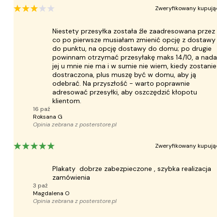
Zweryfikowany kupują
Niestety przesyłka została źle zaadresowana przez
co po pierwsze musiałam zmienić opcję z dostawy
do punktu, na opcję dostawy do domu; po drugie
powinnam otrzymać przesyłakę maks 14/10, a nada
jej u mnie nie ma i w sumie nie wiem, kiedy zostanie
dostraczona, plus muszę być w domu, aby ją
odebrać. Na przyszłość - warto poprawnie
adresować przesyłki, aby oszczędzić kłopotu
klientom.
16 paź
Roksana G
Opinia zebrana z
posterstore.pl
Zweryfikowany kupują
Plakaty dobrze zabezpieczone , szybka realizacja
zamówienia
3 paź
Magdalena O
Opinia zebrana z
posterstore.pl