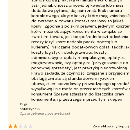
standardową praktyką w handlu elektronicznym.
Jeśli jednak chcesz omówić tę kwestię lub masz
dodatkowe pytania, daj nam znać. Brak numeru
kontaktowego, ukryte koszty które mają zniechęcić
do zwracania towaru, kontakt mailowy to jakieś
kpiny . Zgodnie z polskim prawem, jedynym koszte
który może obciążyć konsumenta w związku ze
zwrotem towaru, jest bezpośredni koszt odesłania
rzeczy (czyli koszt nadania paczki pocztą lub
kurierem). Naliczanie dodatkowych opłat, takich jak
koszty logistyki i obsługi zwrotu, koszty
administracyjne, opłaty manipulacyjne, opłaty za
magazynowanie, czy opłaty za "przygotowanie do
ponownej sprzedaży", jest praktyką niedozwoloną.
Prawo zakłada, że czynności związane z przyjęciem 
obsługą zwrotu są standardowym ryzykiem i
obowiązkiem sprzedawcy prowadzącego sprzedaż
wysyłkową i nie może on przerzucać tych kosztów 
konsument Sprawę zgłaszam do Rzecznika praw
konsumenta, i przestrzegam przed tym sklepem.
15 gru
Katarzyna S
Opinia zebrana z
posterstore.pl
Zweryfikowany kupują