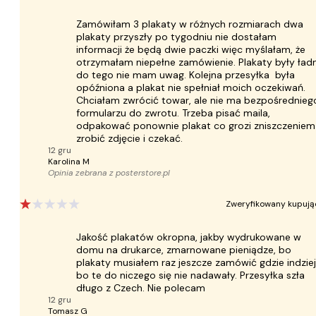
Zamówiłam 3 plakaty w różnych rozmiarach dwa
plakaty przyszły po tygodniu nie dostałam
informacji że będą dwie paczki więc myślałam, że
otrzymałam niepełne zamówienie. Plakaty były ład
do tego nie mam uwag. Kolejna przesyłka była
opóźniona a plakat nie spełniał moich oczekiwań.
Chciałam zwrócić towar, ale nie ma bezpośrednieg
formularzu do zwrotu. Trzeba pisać maila,
odpakować ponownie plakat co grozi zniszczeniem
zrobić zdjęcie i czekać.
12 gru
Karolina M
Opinia zebrana z
posterstore.pl
Zweryfikowany kupują
Jakość plakatów okropna, jakby wydrukowane w
domu na drukarce, zmarnowane pieniądze, bo
plakaty musiałem raz jeszcze zamówić gdzie indziej
bo te do niczego się nie nadawały. Przesyłka szła
długo z Czech. Nie polecam
12 gru
Tomasz G