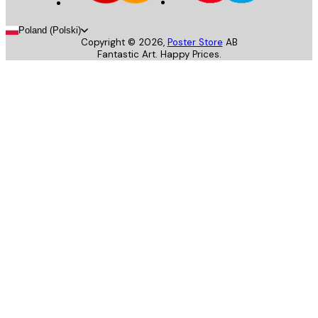
Poland (Polski)
Copyright ©
2026
,
Poster Store
AB
Fantastic Art. Happy Prices.