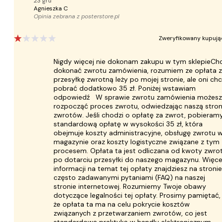
23 gru
Agnieszka C
Opinia zebrana z
posterstore.pl
Zweryfikowany kupują
Nigdy więcej nie dokonam zakupu w tym sklepieCh
dokonać zwrotu zamówienia, rozumiem ze opłata 
przesyłkę zwrotną leży po mojej stronie, ale oni ch
pobrać dodatkowo 35 zł. Poniżej wstawiam
odpowiedź W sprawie zwrotu zamówienia możesz
rozpocząć proces zwrotu, odwiedzając naszą stro
zwrotów. Jeśli chodzi o opłatę za zwrot, pobieram
standardową opłatę w wysokości 35 zł, która
obejmuje koszty administracyjne, obsługę zwrotu 
magazynie oraz koszty logistyczne związane z tym
procesem. Opłata ta jest odliczana od kwoty zwro
po dotarciu przesyłki do naszego magazynu. Więce
informacji na temat tej opłaty znajdziesz na stronie
często zadawanymi pytaniami (FAQ) na naszej
stronie internetowej. Rozumiemy Twoje obawy
dotyczące legalności tej opłaty. Prosimy pamiętać,
że opłata ta ma na celu pokrycie kosztów
związanych z przetwarzaniem zwrotów, co jest