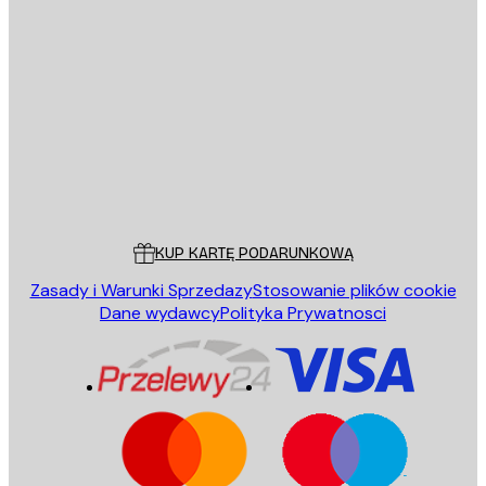
E-mail
WYŚLIJ
Sklep
Poster Store
Obsługa Klienta
KUP KARTĘ PODARUNKOWĄ
Zasady i Warunki Sprzedazy
Stosowanie plików cookie
Dane wydawcy
Polityka Prywatnosci