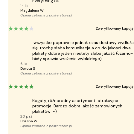
Everything ok
14 lis
Magdalena W
Opinia zebrana z
posterstore.pl
Zweryfikowany kupują
wszystko poprawnie jednak czas dostawy wydłuża
się. trochę słaba komunikacja a co do jakości dwa
plakaty dobre jeden niestety słaba jakość (czarno-
biały sprawia wrażenie wyblakłego).
6 lis
Dorota S
Opinia zebrana z
posterstore.pl
Zweryfikowany kupują
Bogaty, różnorodny asortyment, atrakcyjne
promocje. Bardzo dobra jakość zamówionych
plakatów :-)
20 paź
Bożena W
Opinia zebrana z
posterstore.pl