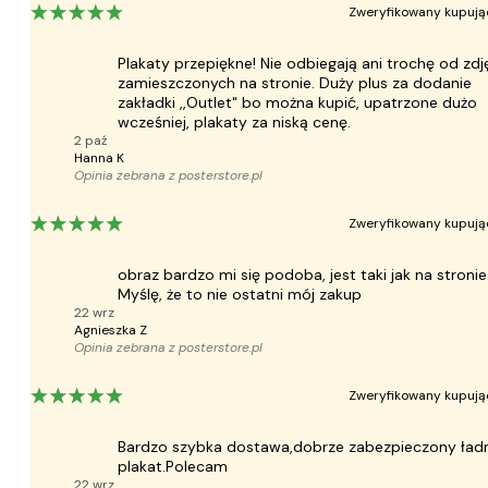
Zweryfikowany kupują
Plakaty przepiękne! Nie odbiegają ani trochę od zdj
zamieszczonych na stronie. Duży plus za dodanie
zakładki ,,Outlet" bo można kupić, upatrzone dużo
wcześniej, plakaty za niską cenę.
2 paź
Hanna K
Opinia zebrana z
posterstore.pl
Zweryfikowany kupują
obraz bardzo mi się podoba, jest taki jak na stronie
Myślę, że to nie ostatni mój zakup
22 wrz
Agnieszka Z
Opinia zebrana z
posterstore.pl
Zweryfikowany kupują
Bardzo szybka dostawa,dobrze zabezpieczony ład
plakat.Polecam
22 wrz