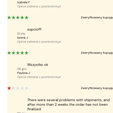
Izabela F
Opinia zebrana z
posterstore.pl
Zweryfikowany kupują
supcio!!!!
21 sty
Iwona J
Opinia zebrana z
posterstore.pl
Zweryfikowany kupują
Wszystko ok
26 gru
Paulina J
Opinia zebrana z
posterstore.pl
Zweryfikowany kupują
There were several problems with shipments, and
after more than 2 weeks the order has not been
finalized.