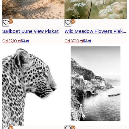
-30%*
-30%*
Sailboat Dune View Plakat
Wild Meadow Flowers Plakat
Od 37,10 zł
53 zł
Od 37,10 zł
53 zł
-30%*
-30%*