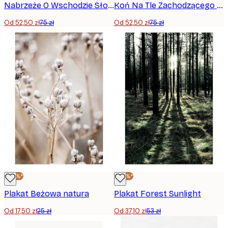
Nabrzeże O Wschodzie Słońca Plakat
Koń Na Tle Zachodzącego Słońca Plakat
Od 52,50 zł
75 zł
Od 52,50 zł
75 zł
-30%*
-30%*
Plakat Beżowa natura
Plakat Forest Sunlight
Od 17,50 zł
25 zł
Od 37,10 zł
53 zł