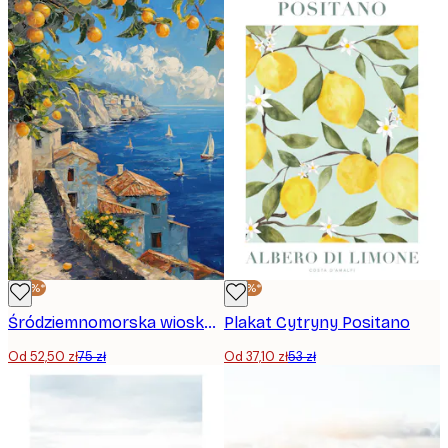
-30%*
-30%*
Śródziemnomorska wioska Plakat
Plakat Cytryny Positano
Od 52,50 zł
75 zł
Od 37,10 zł
53 zł