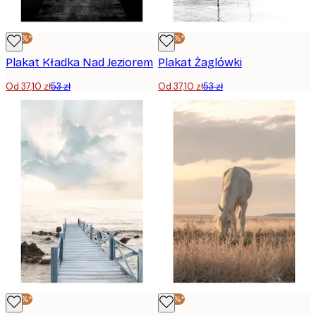
-30%*
-30%*
Plakat Kładka Nad Jeziorem
Plakat Żaglówki
Od 37,10 zł
53 zł
Od 37,10 zł
53 zł
-30%*
-30%*