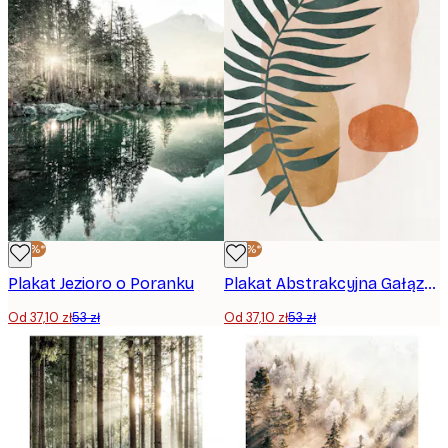
-30%*
-30%*
Plakat Jezioro o Poranku
Plakat Abstrakcyjna Gałązka
Od 37,10 zł
53 zł
Od 37,10 zł
53 zł