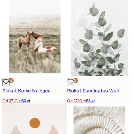
-30%*
-30%*
Plakat Konie Na Łące
Plakat Eucalyptus Wall
Od 37,10 zł
53 zł
Od 37,10 zł
53 zł