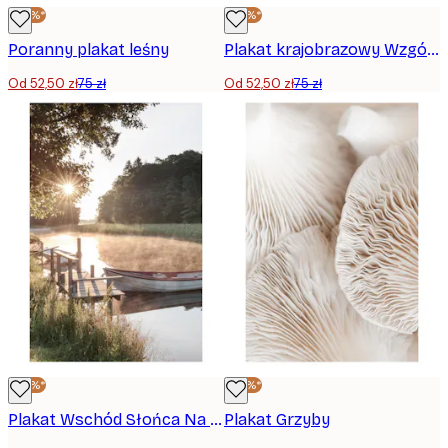
-30%*
-30%*
Poranny plakat leśny
Plakat krajobrazowy Wzgórza Toskanii
Od 52,50 zł
75 zł
Od 52,50 zł
75 zł
-30%*
-30%*
Plakat Wschód Słońca Na Molo
Plakat Grzyby