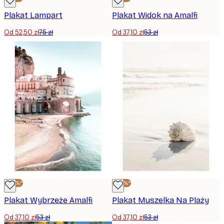
Plakat Lampart
Plakat Widok na Amalfi
Od 52,50 zł
75 zł
Od 37,10 zł
53 zł
-30%*
-30%*
Plakat Wybrzeże Amalfi
Plakat Muszelka Na Plaży
Od 37,10 zł
53 zł
Od 37,10 zł
53 zł