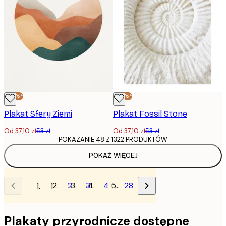
-30%*
-30%*
Plakat Sfery Ziemi
Plakat Fossil Stone
Od 37,10 zł
53 zł
Od 37,10 zł
53 zł
POKAZANIE 48 Z 1322 PRODUKTÓW
POKAŻ WIĘCEJ
2
3
4
…
28
1
Plakaty przyrodnicze dostępne