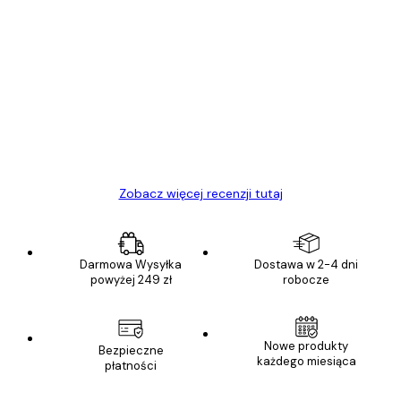
Zweryfikowany kupujący
Opinie
klientów
Towar zgodny z opisem, szybka dostawa.
Polecam
23 kwi
Ewa L
Zobacz więcej recenzji tutaj
Darmowa Wysyłka
Dostawa w 2-4 dni
powyżej 249 zł
robocze
E-mail
Nowe produkty
Bezpieczne
każdego miesiąca
płatności