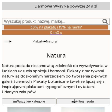
Skip
Darmowa Wysyłka powyżej 249 zł
to
main
content.
Wyszukaj produkt, nazwę, markę...
30% na plakaty i 15% na ramki*
0 m
0 s
Ważny
do:
▸
▸
Plakaty
Natura
2026-
08-
06
Natura
Natura posiada niesamowitą zdolność do wywoływania w
ludziach uczucia spokoju i harmonii. Plakaty z motywami
natury są doskonałym narzędziem do tworzenia pięknych
galerii ściennych. Plakaty botaniczne świetnie łączą się z
inspirującymi plakatami typograficznymi i cytatami.
Udanych zakupów!
Wszytkie kategorie
Filtruj i sortuj