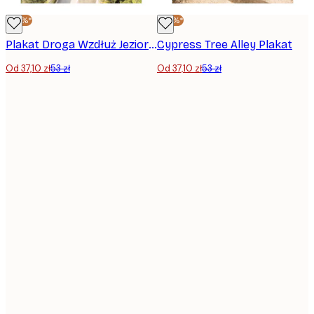
-30%*
-30%*
Plakat Droga Wzdłuż Jeziora Garda
Cypress Tree Alley Plakat
Od 37,10 zł
53 zł
Od 37,10 zł
53 zł