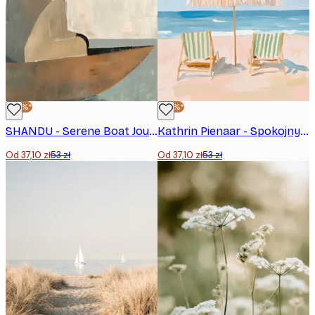
-30%*
-30%*
SHANDU - Serene Boat Journey Plakat
Kathrin Pienaar - Spokojny dzień na plaży Plakat
Od 37,10 zł
53 zł
Od 37,10 zł
53 zł