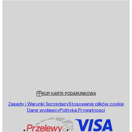
ANULUJ SUBSKRYPCJĘ
Polityce Prywatności
E-mail
WYŚLIJ
Sklep
Poster Store
Obsługa Klienta
KUP KARTĘ PODARUNKOWĄ
Zasady i Warunki Sprzedazy
Stosowanie plików cookie
Dane wydawcy
Polityka Prywatnosci