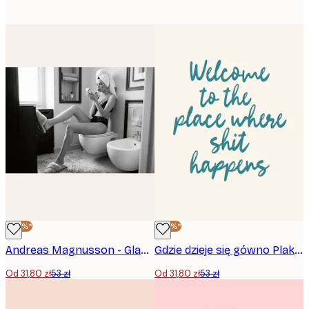
-40%*
-40%*
Andreas Magnusson - Glamourowa chwila w łazience Plakat
Gdzie dzieje się gówno Plakat
Od 31,80 zł
53 zł
Od 31,80 zł
53 zł