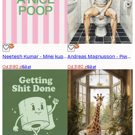
-40%*
-40%*
Neetesh Kumar - Miłej kupy Plakat
Andreas Magnusson - Piwna przerwa w łazience Plakat
Od 31,80 zł
53 zł
Od 31,80 zł
53 zł