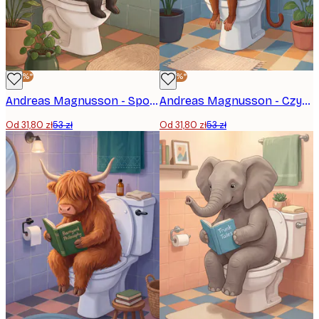
-40%*
-40%*
Andreas Magnusson - Spokojna łazienkowa lektura borsuka Plakat
Andreas Magnusson - Czytająca małpa Plakat
Od 31,80 zł
53 zł
Od 31,80 zł
53 zł