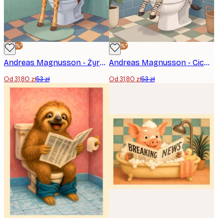
-40%*
-40%*
Andreas Magnusson - Żyrafa czytająca wysokie myśli Plakat
Andreas Magnusson - Cicha refleksja zebry Plakat
Od 31,80 zł
53 zł
Od 31,80 zł
53 zł