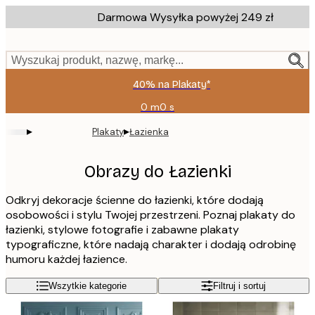
Skip
Darmowa Wysyłka powyżej 249 zł
to
main
content.
Wyszukaj produkt, nazwę, markę...
40% na Plakaty*
0 m
0 s
Ważny
do:
▸
▸
Plakaty
Łazienka
2026-
08-
09
Obrazy do Łazienki
Odkryj dekoracje ścienne do łazienki, które dodają
osobowości i stylu Twojej przestrzeni. Poznaj plakaty do
łazienki, stylowe fotografie i zabawne plakaty
typograficzne, które nadają charakter i dodają odrobinę
humoru każdej łazience.
Wszytkie kategorie
Filtruj i sortuj