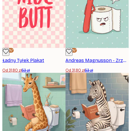
-40%*
-40%*
Ładny Tyłek Plakat
Andreas Magnusson - Zrzędliwa rozmowa w łazience Plakat
Od 31,80 zł
53 zł
Od 31,80 zł
53 zł