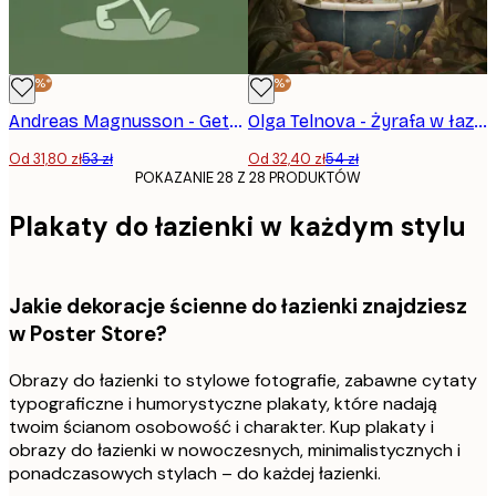
-40%*
-40%*
Andreas Magnusson - Getting Things Done Roll Plakat
Olga Telnova - Żyrafa w łazience Plakat
Od 31,80 zł
53 zł
Od 32,40 zł
54 zł
POKAZANIE 28 Z 28 PRODUKTÓW
Plakaty do łazienki w każdym stylu
Jakie dekoracje ścienne do łazienki znajdziesz
w Poster Store?
Obrazy do łazienki to stylowe fotografie, zabawne cytaty
typograficzne i humorystyczne plakaty, które nadają
twoim ścianom osobowość i charakter. Kup plakaty i
obrazy do łazienki w nowoczesnych, minimalistycznych i
ponadczasowych stylach – do każdej łazienki.