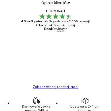
Opinie klientów
DOSKONALI
4.3 na 5 gwiazdek
Na podstawie 71008 recenzji.
Zobacz niektóre z nich tutaj.
Zweryfikowany kupujący
Opinie
klientów
Towar zgodny z opisem, szybka dostawa.
Polecam
23 kwi
Ewa L
Zobacz więcej recenzji tutaj
Darmowa Wysyłka
Dostawa w 2-4 dni
powyżej 249 zł
robocze