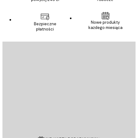
Nowe produkty
Bezpieczne
każdego miesiąca
płatności
E-mail
WYŚLIJ
Sklep
Poster Store
Obsługa Klienta