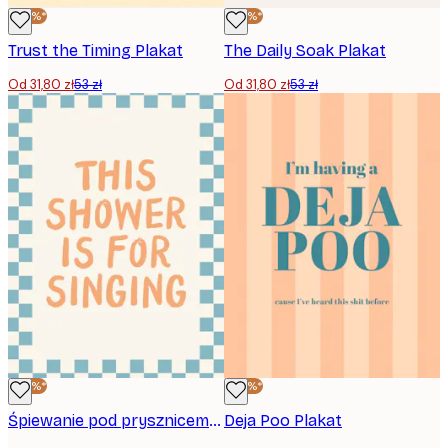
-40%*
-40%*
Trust the Timing Plakat
The Daily Soak Plakat
Od 31,80 zł
53 zł
Od 31,80 zł
53 zł
-40%*
-40%*
Śpiewanie pod prysznicem Plakat
Deja Poo Plakat