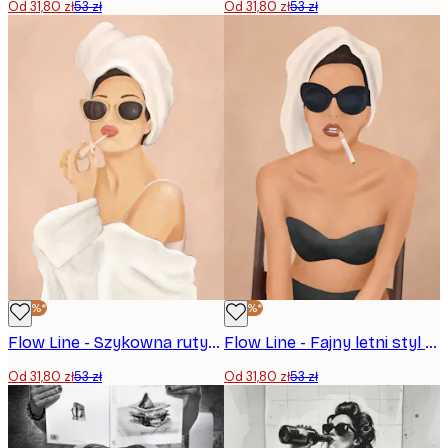
Od 31,80 zł
53 zł
Od 31,80 zł
53 zł
-40%*
-40%*
Flow Line - Szykowna rutyna pielęgnacyjna Plakat
Flow Line - Fajny letni styl Plakat
Od 31,80 zł
53 zł
Od 31,80 zł
53 zł