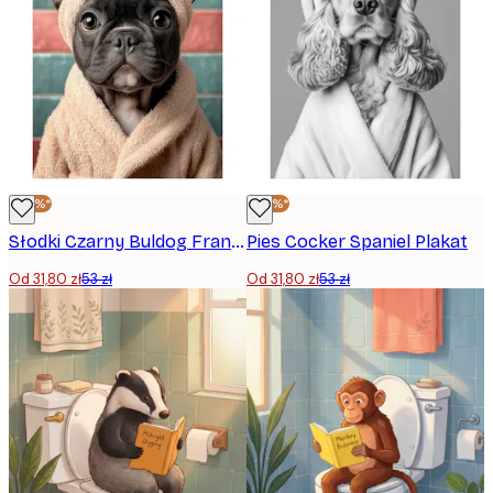
-40%*
-40%*
Słodki Czarny Buldog Francuski Plakat
Pies Cocker Spaniel Plakat
Od 31,80 zł
53 zł
Od 31,80 zł
53 zł