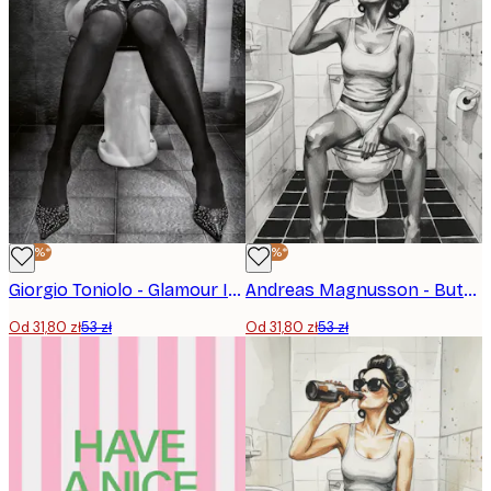
-40%*
-40%*
Giorgio Toniolo - Glamour In The Bathroom Plakat
Andreas Magnusson - Butelka łazienkowa Plakat
Od 31,80 zł
53 zł
Od 31,80 zł
53 zł