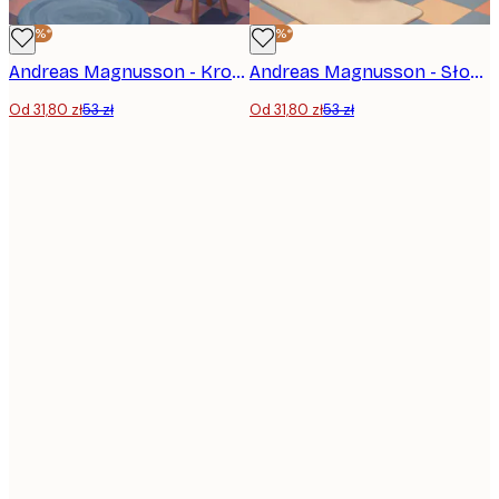
-40%*
-40%*
Andreas Magnusson - Krowa szkocka czytająca filozofię Plakat
Andreas Magnusson - Słoń Czyta na Toalecie Plakat
Od 31,80 zł
53 zł
Od 31,80 zł
53 zł