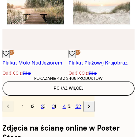
-40%*
-40%*
Plakat Molo Nad Jeziorem
Plakat Plażowy Krajobraz
Od 31,80 zł
53 zł
Od 31,80 zł
53 zł
POKAZANIE 48 Z 2468 PRODUKTÓW
POKAŻ WIĘCEJ
2
3
4
…
52
1
Zdjęcia na ścianę online w Poster