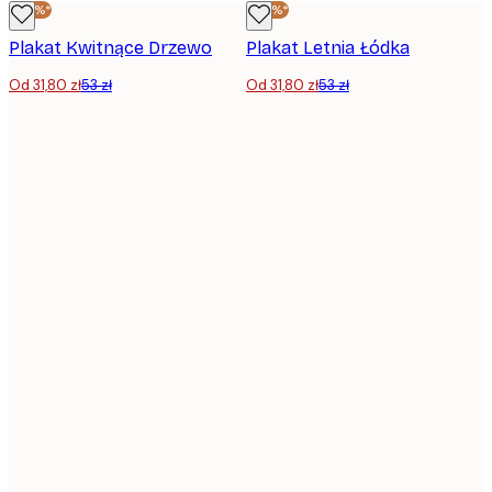
-40%*
-40%*
Plakat Kwitnące Drzewo
Plakat Letnia Łódka
Od 31,80 zł
53 zł
Od 31,80 zł
53 zł