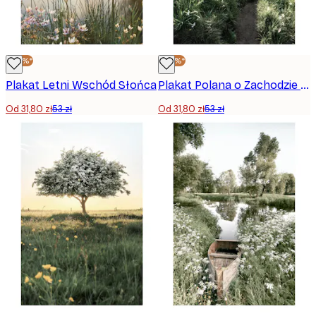
-40%*
-40%*
Plakat Letni Wschód Słońca
Plakat Polana o Zachodzie Słońca
Od 31,80 zł
53 zł
Od 31,80 zł
53 zł