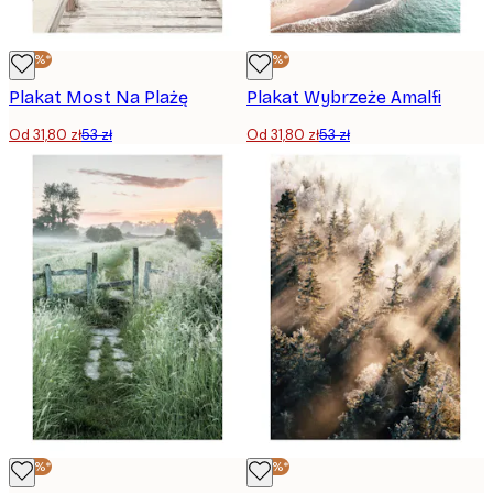
-40%*
-40%*
Plakat Most Na Plażę
Plakat Wybrzeże Amalfi
Od 31,80 zł
53 zł
Od 31,80 zł
53 zł
-40%*
-40%*