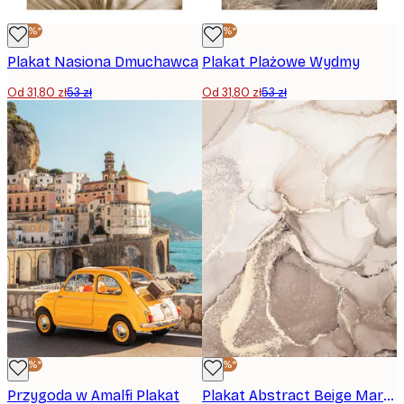
-40%*
-40%*
Plakat Nasiona Dmuchawca
Plakat Plażowe Wydmy
Od 31,80 zł
53 zł
Od 31,80 zł
53 zł
-40%*
-40%*
Przygoda w Amalfi Plakat
Plakat Abstract Beige Marble No2