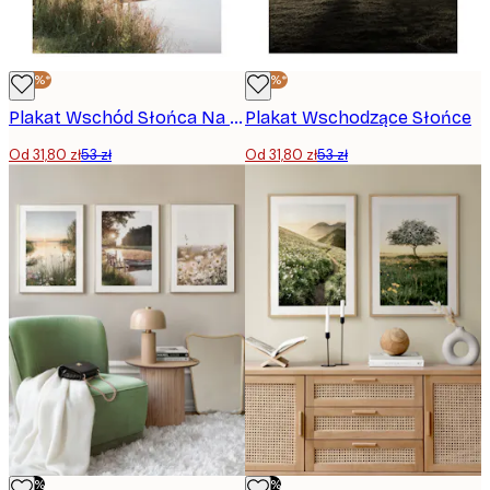
-40%*
-40%*
Plakat Wschód Słońca Na Molo
Plakat Wschodzące Słońce
Od 31,80 zł
53 zł
Od 31,80 zł
53 zł
-50%
-50%