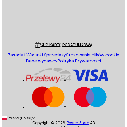
Sklep
Poster Store
Obsługa Klienta
KUP KARTĘ PODARUNKOWĄ
Zasady i Warunki Sprzedazy
Stosowanie plików cookie
Dane wydawcy
Polityka Prywatnosci
Poland (Polski)
Copyright ©
2026
,
Poster Store
AB