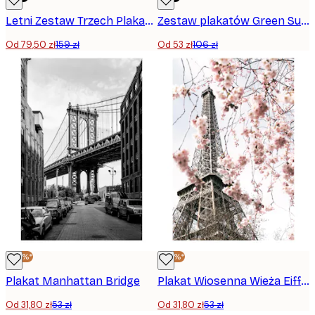
Letni Zestaw Trzech Plakatów
Zestaw plakatów Green Summer Duo
Od 79,50 zł
159 zł
Od 53 zł
106 zł
-40%*
-40%*
Plakat Manhattan Bridge
Plakat Wiosenna Wieża Eiffela
Od 31,80 zł
53 zł
Od 31,80 zł
53 zł