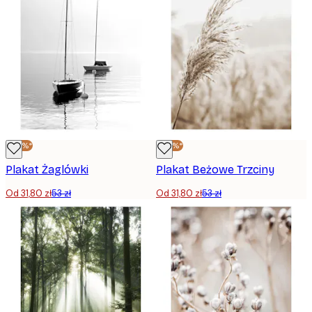
-40%*
-40%*
Plakat Żaglówki
Plakat Beżowe Trzciny
Od 31,80 zł
53 zł
Od 31,80 zł
53 zł