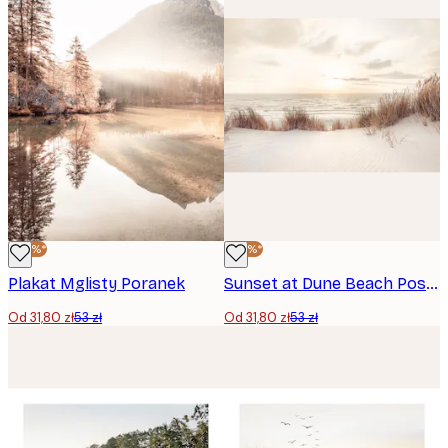
-40%*
-40%*
Plakat Mglisty Poranek
Sunset at Dune Beach Poster
Od 31,80 zł
53 zł
Od 31,80 zł
53 zł