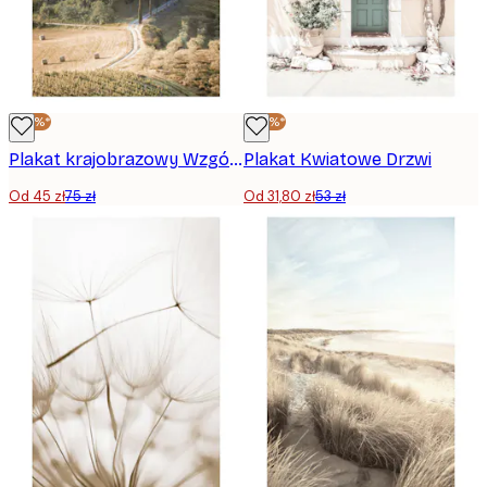
-40%*
-40%*
Plakat krajobrazowy Wzgórza Toskanii
Plakat Kwiatowe Drzwi
Od 45 zł
75 zł
Od 31,80 zł
53 zł