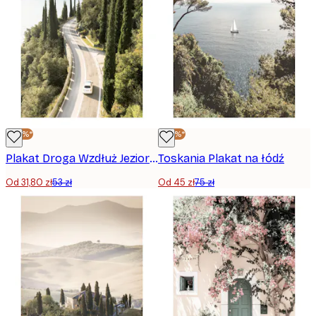
-40%*
-40%*
Plakat Droga Wzdłuż Jeziora Garda
Toskania Plakat na łódź
Od 31,80 zł
53 zł
Od 45 zł
75 zł