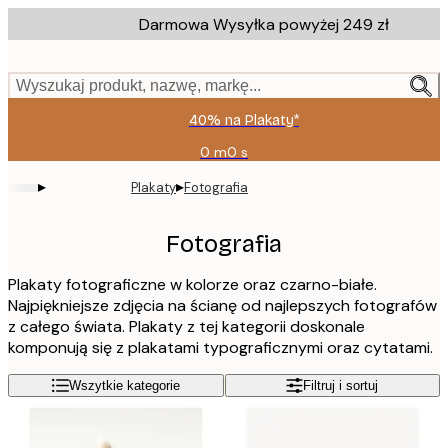
Skip
Darmowa Wysyłka powyżej 249 zł
to
main
content.
Wyszukaj produkt, nazwę, markę...
40% na Plakaty*
0 m
0 s
Ważny
do:
▸
▸
Plakaty
Fotografia
2026-
08-
09
Fotografia
Plakaty fotograficzne w kolorze oraz czarno-białe.
Najpiękniejsze zdjęcia na ścianę od najlepszych fotografów
z całego świata. Plakaty z tej kategorii doskonale
komponują się z plakatami typograficznymi oraz cytatami.
Wszytkie kategorie
Filtruj i sortuj