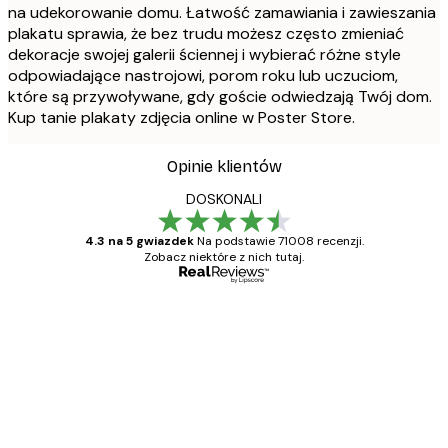
na udekorowanie domu. Łatwość zamawiania i zawieszania
plakatu sprawia, że bez trudu możesz często zmieniać
dekoracje swojej galerii ściennej i wybierać różne style
odpowiadające nastrojowi, porom roku lub uczuciom,
które są przywoływane, gdy goście odwiedzają Twój dom.
Kup tanie plakaty zdjęcia online w Poster Store.
Opinie klientów
DOSKONALI
4.3 na 5 gwiazdek
Na podstawie 71008 recenzji.
Zobacz niektóre z nich tutaj.
Zweryfikowany kupujący
Opinie
klientów
Towar zgodny z opisem, szybka dostawa.
Polecam
23 kwi