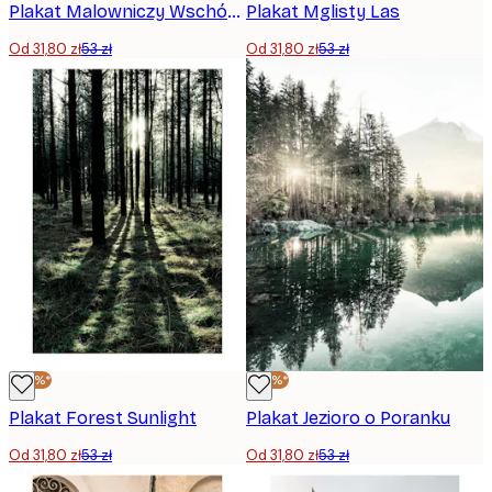
Plakat Malowniczy Wschód Słońca
Plakat Mglisty Las
Od 31,80 zł
53 zł
Od 31,80 zł
53 zł
-40%*
-40%*
Plakat Forest Sunlight
Plakat Jezioro o Poranku
Od 31,80 zł
53 zł
Od 31,80 zł
53 zł