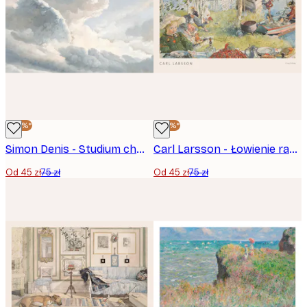
-40%*
-40%*
Simon Denis - Studium chmur z zachodem słońca w pobliżu Rzymu Plakat
Carl Larsson - Łowienie raków Plakat
Od 45 zł
75 zł
Od 45 zł
75 zł