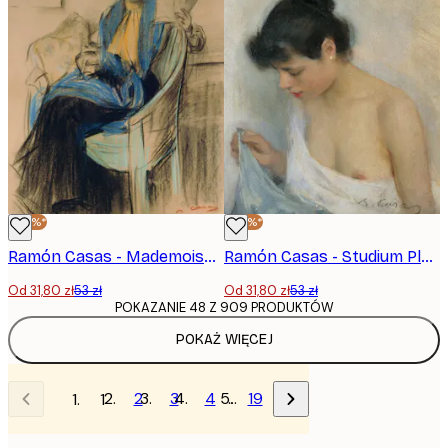
-40%*
-40%*
Ramón Casas - Mademoiselle Clo-Clo Plakat
Ramón Casas - Studium Plakat
Od 31,80 zł
53 zł
Od 31,80 zł
53 zł
POKAZANIE 48 Z 909 PRODUKTÓW
POKAŻ WIĘCEJ
2
3
4
…
19
1