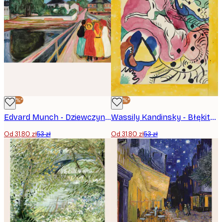
-40%*
-40%*
Edvard Munch - Dziewczyny na Moście Plakat
Wassily Kandinsky - Błękitny Jeździec Żółty Plakat
Od 31,80 zł
53 zł
Od 31,80 zł
53 zł