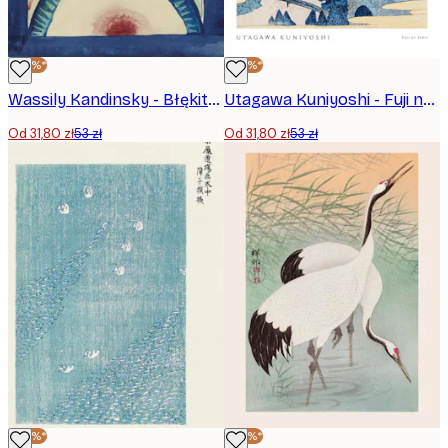
-40%*
-40%*
Wassily Kandinsky - Błękitny Jeździec Plakat
Utagawa Kuniyoshi - Fuji no Yukei Plakat
Od 31,80 zł
53 zł
Od 31,80 zł
53 zł
-40%*
-40%*