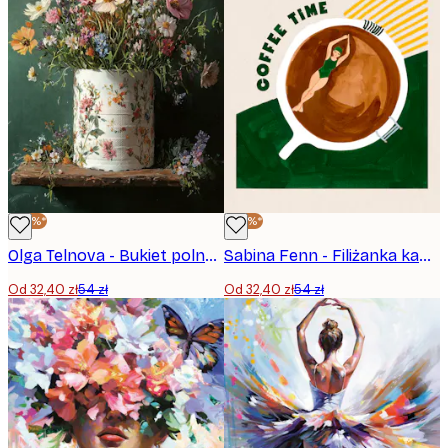
-40%*
-40%*
Olga Telnova - Bukiet polnych kwiatów Plakat
Sabina Fenn - Filiżanka kawy Plakat
Od 32,40 zł
54 zł
Od 32,40 zł
54 zł