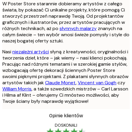
W Poster Store starannie dobieramy artystów z całego
świata, by pokazać Ci unikalne projekty, które pomogą Ci
stworzyć przestrzeń naprawdę Twoją. Od projektantów
graficznych i ilustratorów, przez artystów pracujących w
różnych technikach, aż po
słynnych malarzy
znanych na
całym świecie – ten wybór wnosi świeże pomysły i style do
naszej bogatej oferty sztuki.
Nasi
niezależni artyści
słyną z kreatywności, oryginalności i
tworzenia dzieł, które – jak wiemy – nasi klienci pokochają.
Pracując nad różnymi tematami i w szerokiej gamie stylów,
wzbogacają ofertę dekoracji ściennych Poster Store
swoimi pięknymi projektami. Z plakatami słynnych obrazów
artystów takich jak
Claude Monet
,
Vincent van Gogh
czy
William Morris
, a także szwedzkich mistrzów – Carl Larsson
i Hilma af Klint – oferujemy Ci mnóstwo możliwości, aby
Twoje ściany były naprawdę wyjątkowe!
Opinie klientów
DOSKONALI