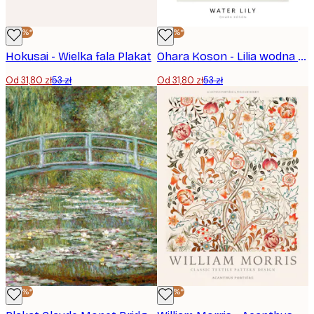
-40%*
-40%*
Hokusai - Wielka fala Plakat
Ohara Koson - Lilia wodna Plakat
Od 31,80 zł
53 zł
Od 31,80 zł
53 zł
-40%*
-40%*