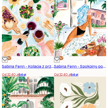
-40%*
-40%*
Sabina Fenn - Kolacja z przyjaciółmi Plakat
Sabina Fenn - Spokojny poranek Plakat
Od 32,40 zł
54 zł
Od 32,40 zł
54 zł