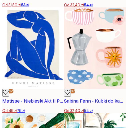
Od 31,80 zł
53 zł
Od 32,40 zł
54 zł
-40%*
-40%*
Matisse - Niebieski Akt II Plakat
Sabina Fenn - Kubki do kawy Plakat
Od 45 zł
75 zł
Od 32,40 zł
54 zł