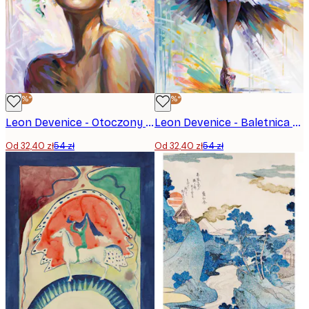
-40%*
-40%*
Leon Devenice - Otoczony miłością Plakat
Leon Devenice - Baletnica Preludium Plakat
Od 32,40 zł
54 zł
Od 32,40 zł
54 zł