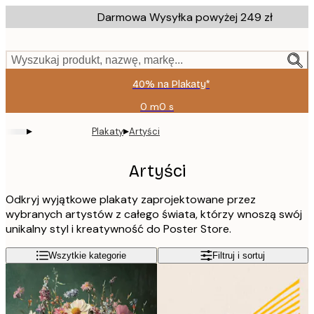
Skip
Darmowa Wysyłka powyżej 249 zł
to
main
content.
Wyszukaj produkt, nazwę, markę...
40% na Plakaty*
0 m
0 s
Ważny
do:
▸
▸
Plakaty
Artyści
2026-
08-
09
Artyści
Odkryj wyjątkowe plakaty zaprojektowane przez
wybranych artystów z całego świata, którzy wnoszą swój
unikalny styl i kreatywność do Poster Store.
Wszytkie kategorie
Filtruj i sortuj