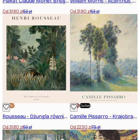
Plakat Claude Monet Bridge Over a Pond
William Morris - Acanthus Portière Plakat
Od 31,80 zł
53 zł
Od 31,80 zł
53 zł
-40%*
-70%
Outlet
Rousseau - Dżungla równikowa Plakat
Camille Pissarro - Krajobraz w Saint-Charles, w pobliżu Gisors o zachodzie słońca Plakat
Od 31,80 zł
53 zł
Od 22,50 zł
75 zł