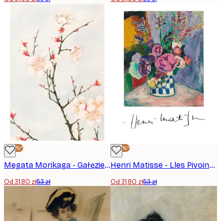
-40%*
-40%*
Megata Morikaga - Gałęzie śliwy z kwiatami Plakat
Henri Matisse - Lles Pivoines Plakat
Od 31,80 zł
53 zł
Od 31,80 zł
53 zł