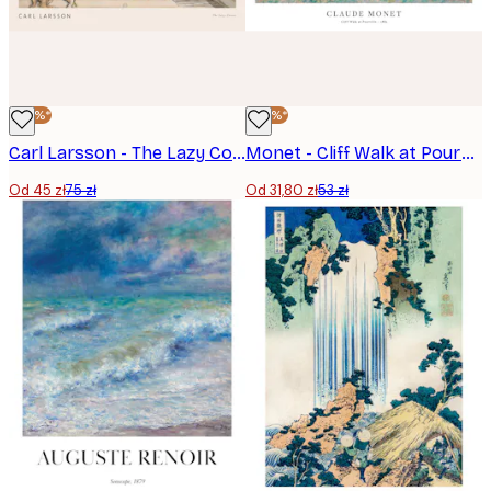
-40%*
-40%*
Carl Larsson - The Lazy Corner Plakat
Monet - Cliff Walk at Pourville Plakat
Od 45 zł
75 zł
Od 31,80 zł
53 zł