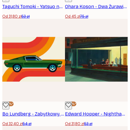
Taguchi Tomoki - Yatsuo no Tsubaki Plakat
Ohara Koson - Dwa Żurawie Plakat
Od 31,80 zł
53 zł
Od 45 zł
75 zł
-40%*
-40%*
Bo Lundberg - Zabytkowy samochód sportowy Plakat
Edward Hopper - Nighthawks Plakat
Od 32,40 zł
54 zł
Od 31,80 zł
53 zł