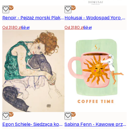
-40%*
-40%*
Renoir - Pejzaż morski Plakat
Hokusai - Wodospad Yoro w prowincji Mino Plakat
Od 31,80 zł
53 zł
Od 31,80 zł
53 zł
-40%*
-40%*
Egon Schiele- Siedząca kobieta z ugiętymi kolanami Plakat
Sabina Fenn - Kawowe przytulenie Plakat