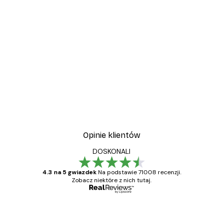
-40%*
Vintage nad morzem Plak
Od 32,40 zł
54 zł
Opinie klientów
DOSKONALI
4.3 na 5 gwiazdek
Na podstawie 71008 recenzji.
Zobacz niektóre z nich tutaj.
Zweryfikowany kupujący
Opinie