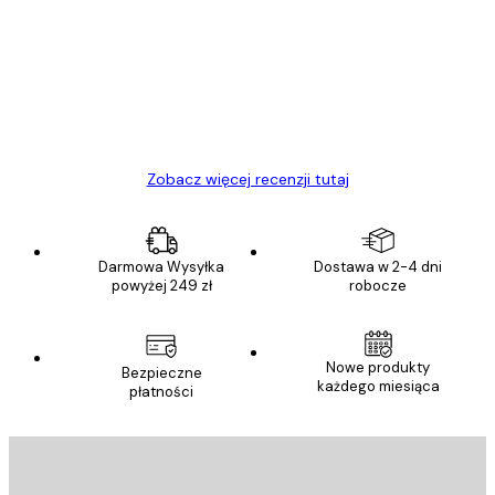
klientów
Towar zgodny z opisem, szybka dostawa.
Polecam
23 kwi
Ewa L
Zobacz więcej recenzji tutaj
Darmowa Wysyłka
Dostawa w 2-4 dni
powyżej 249 zł
robocze
Nowe produkty
Bezpieczne
każdego miesiąca
płatności