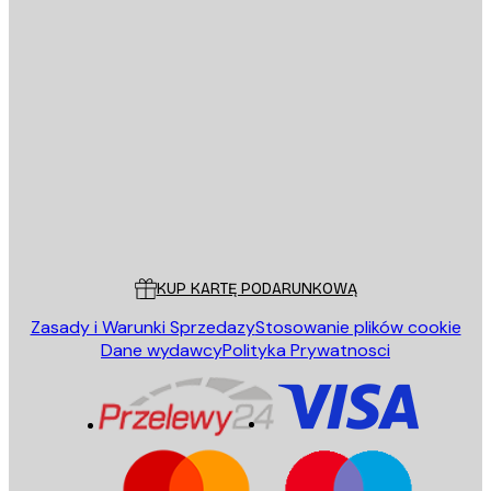
E-mail
WYŚLIJ
Sklep
Poster Store
Obsługa Klienta
KUP KARTĘ PODARUNKOWĄ
Zasady i Warunki Sprzedazy
Stosowanie plików cookie
Dane wydawcy
Polityka Prywatnosci