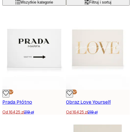
Wszytkie kategorie
Filtruj i sortuj
-25%*
-25%*
Prada Płótno
Obraz Love Yourself
Od 164,25 zł
219 zł
Od 164,25 zł
219 zł