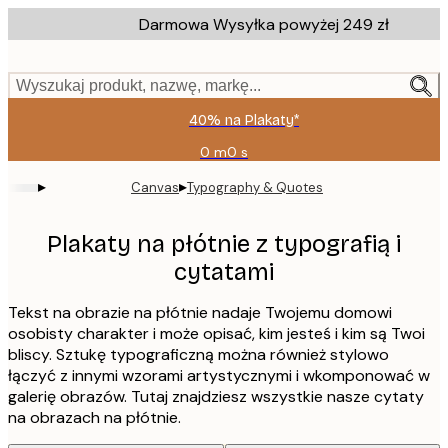
Skip
Darmowa Wysyłka powyżej 249 zł
to
main
content.
Wyszukaj produkt, nazwę, markę...
40% na Plakaty*
0 m
0 s
Ważny
do:
▸
▸
Canvas
Typography & Quotes
2026-
08-
09
Plakaty na płótnie z typografią i
cytatami
Tekst na obrazie na płótnie nadaje Twojemu domowi
osobisty charakter i może opisać, kim jesteś i kim są Twoi
bliscy. Sztukę typograficzną można również stylowo
łączyć z innymi wzorami artystycznymi i wkomponować w
galerię obrazów. Tutaj znajdziesz wszystkie nasze cytaty
na obrazach na płótnie.