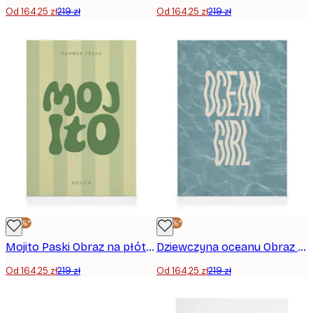
Od 164,25 zł
219 zł
Od 164,25 zł
219 zł
-25%*
-25%*
Mojito Paski Obraz na płótnie
Dziewczyna oceanu Obraz na płótnie
Od 164,25 zł
219 zł
Od 164,25 zł
219 zł