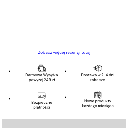
Opinie
klientów
Towar zgodny z opisem, szybka dostawa.
Polecam
23 kwi
Ewa L
Zobacz więcej recenzji tutaj
Darmowa Wysyłka
Dostawa w 2-4 dni
powyżej 249 zł
robocze
Nowe produkty
Bezpieczne
każdego miesiąca
płatności