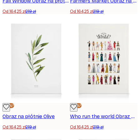
Fall Window Obraz na płótnie
Farmers Market Obraz na płótnie
Od 164,25 zł
219 zł
Od 164,25 zł
219 zł
-25%*
-25%*
Obraz na płótnie Olive
Who run the world Obraz na płótnie
Od 164,25 zł
219 zł
Od 164,25 zł
219 zł