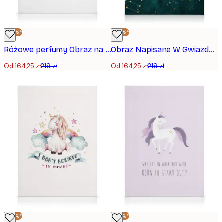
-25%*
-25%*
Różowe perfumy Obraz na płótnie
Obraz Napisane W Gwiazdach
Od 164,25 zł
219 zł
Od 164,25 zł
219 zł
-25%*
-25%*