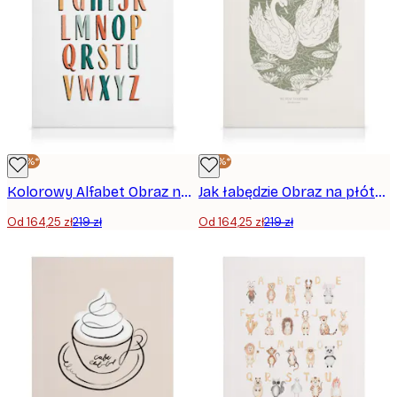
-25%*
-25%*
Kolorowy Alfabet Obraz na płótnie
Jak łabędzie Obraz na płótnie
Od 164,25 zł
219 zł
Od 164,25 zł
219 zł