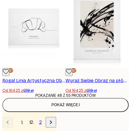
-25%*
-25%*
Rogal Linia Artystyczna Obrazy na płótnie
Wyraź Siebie Obraz na płótnie
Od 164,25 zł
219 zł
Od 164,25 zł
219 zł
POKAZANIE 48 Z 55 PRODUKTÓW
POKAŻ WIĘCEJ
2
1