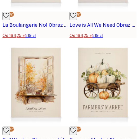
-25%*
-25%*
La Boulangerie No1 Obraz na płótnie
Love is All We Need Obraz na płótnie
Od 164,25 zł
219 zł
Od 164,25 zł
219 zł
-25%*
-25%*