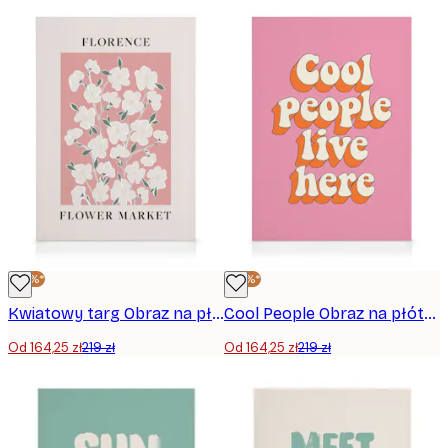
-25%*
-25%*
Kwiatowy targ Obraz na płótnie
Cool People Obraz na płótnie
Od 164,25 zł
219 zł
Od 164,25 zł
219 zł