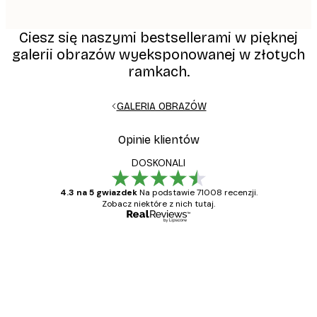
Ciesz się naszymi bestsellerami w pięknej
galerii obrazów wyeksponowanej w złotych
ramkach.
GALERIA OBRAZÓW
Opinie klientów
DOSKONALI
4.3 na 5 gwiazdek
Na podstawie 71008 recenzji.
Zobacz niektóre z nich tutaj.
Zweryfikowany kupujący
Opinie
klientów
Towar zgodny z opisem, szybka dostawa.
Polecam