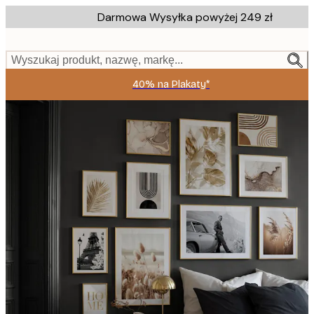
Skip
Darmowa Wysyłka powyżej 249 zł
to
main
content.
Wyszukaj produkt, nazwę, markę...
40% na Plakaty*