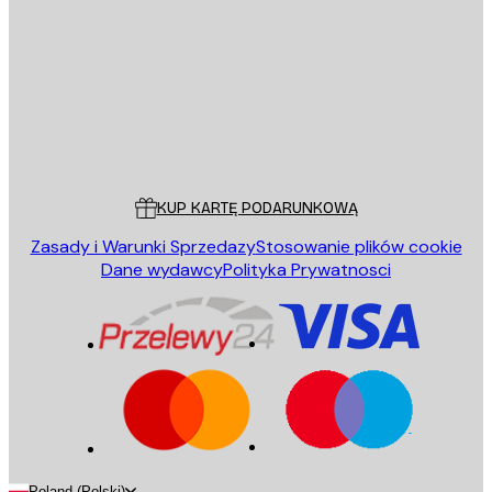
WYŚLIJ
Sklep
Poster Store
Obsługa Klienta
KUP KARTĘ PODARUNKOWĄ
Zasady i Warunki Sprzedazy
Stosowanie plików cookie
Dane wydawcy
Polityka Prywatnosci
Poland (Polski)