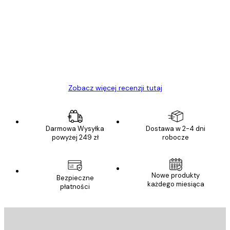
klientów
Towar zgodny z opisem, szybka dostawa.
Polecam
23 kwi
Ewa L
Zobacz więcej recenzji tutaj
Darmowa Wysyłka
Dostawa w 2-4 dni
powyżej 249 zł
robocze
Nowe produkty
Bezpieczne
każdego miesiąca
płatności