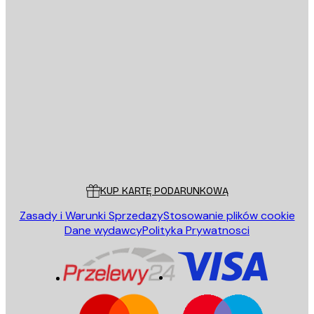
E-mail
WYŚLIJ
Sklep
Poster Store
Obsługa Klienta
KUP KARTĘ PODARUNKOWĄ
Zasady i Warunki Sprzedazy
Stosowanie plików cookie
Dane wydawcy
Polityka Prywatnosci