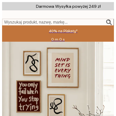
Skip
Darmowa Wysyłka powyżej 249 zł
to
main
content.
Wyszukaj produkt, nazwę, markę...
40% na Plakaty*
0 m
0 s
Ważny
do:
2026-
08-
09