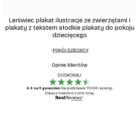
Leniwiec plakat ilustracje ze zwierzętami i
plakaty z tekstem słodkie plakaty do pokoju
dziecięcego
POKÓJ DZIECIĘCY
Opinie klientów
DOSKONALI
4.3 na 5 gwiazdek
Na podstawie 71008 recenzji.
Zobacz niektóre z nich tutaj.
Zweryfikowany kupujący
Opinie
klientów
Towar zgodny z opisem, szybka dostawa.
Polecam