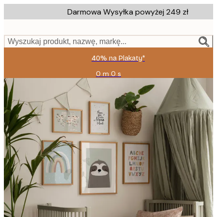
Skip
Darmowa Wysyłka powyżej 249 zł
to
main
content.
Wyszukaj produkt, nazwę, markę...
40% na Plakaty*
0 m
0 s
Ważny
do:
2026-
08-
09