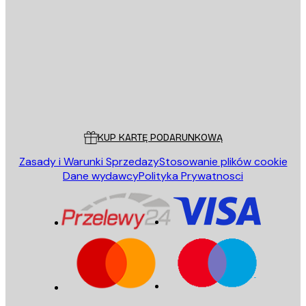
E-mail
WYŚLIJ
Sklep
Poster Store
Obsługa Klienta
KUP KARTĘ PODARUNKOWĄ
Zasady i Warunki Sprzedazy
Stosowanie plików cookie
Dane wydawcy
Polityka Prywatnosci