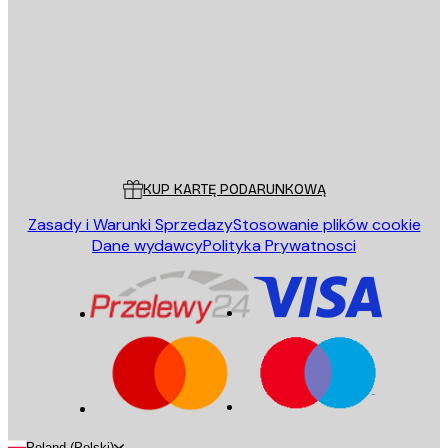
WYŚLIJ
Sklep
Poster Store
Obsługa Klienta
KUP KARTĘ PODARUNKOWĄ
Zasady i Warunki Sprzedazy
Stosowanie plików cookie
Dane wydawcy
Polityka Prywatnosci
Poland (Polski)