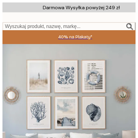
Skip
Darmowa Wysyłka powyżej 249 zł
to
main
content.
Wyszukaj produkt, nazwę, markę...
40% na Plakaty*