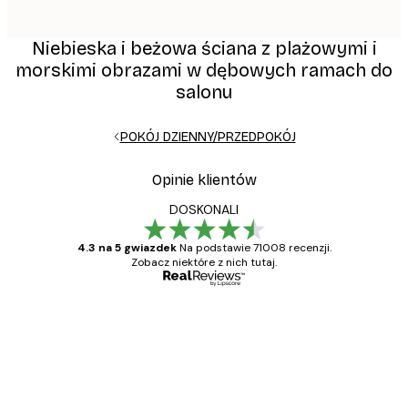
Niebieska i beżowa ściana z plażowymi i
morskimi obrazami w dębowych ramach do
salonu
POKÓJ DZIENNY/PRZEDPOKÓJ
Opinie klientów
DOSKONALI
4.3 na 5 gwiazdek
Na podstawie 71008 recenzji.
Zobacz niektóre z nich tutaj.
Zweryfikowany kupujący
Opinie
klientów
Towar zgodny z opisem, szybka dostawa.
Polecam