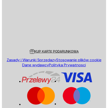
E-mail
WYŚLIJ
Sklep
Poster Store
Obsługa Klienta
KUP KARTĘ PODARUNKOWĄ
Zasady i Warunki Sprzedazy
Stosowanie plików cookie
Dane wydawcy
Polityka Prywatnosci