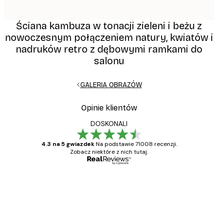
Ściana kambuza w tonacji zieleni i beżu z
nowoczesnym połączeniem natury, kwiatów i
nadruków retro z dębowymi ramkami do
salonu
GALERIA OBRAZÓW
Opinie klientów
DOSKONALI
4.3 na 5 gwiazdek
Na podstawie 71008 recenzji.
Zobacz niektóre z nich tutaj.
Zweryfikowany kupujący
Opinie
klientów
Towar zgodny z opisem, szybka dostawa.
Polecam