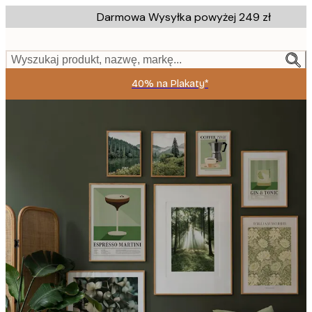
Skip
Darmowa Wysyłka powyżej 249 zł
to
main
content.
Wyszukaj produkt, nazwę, markę...
40% na Plakaty*