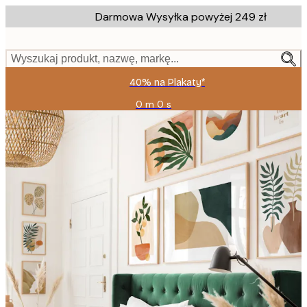
Skip
Darmowa Wysyłka powyżej 249 zł
to
main
content.
Wyszukaj produkt, nazwę, markę...
40% na Plakaty*
0 m
0 s
Ważny
do:
2026-
08-
09