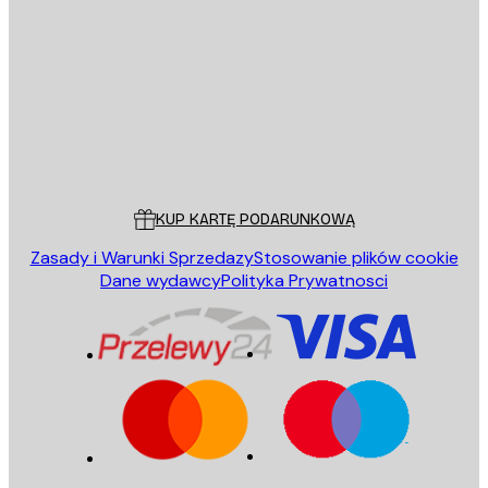
E-mail
WYŚLIJ
Sklep
Poster Store
Obsługa Klienta
KUP KARTĘ PODARUNKOWĄ
Zasady i Warunki Sprzedazy
Stosowanie plików cookie
Dane wydawcy
Polityka Prywatnosci