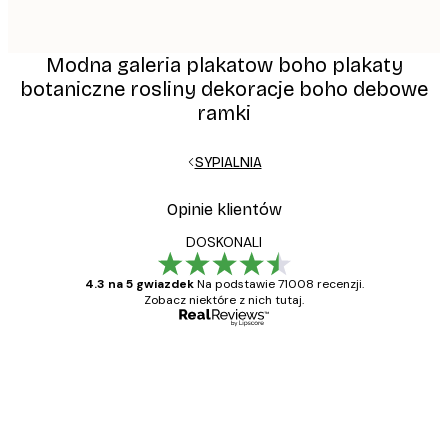
Modna galeria plakatow boho plakaty
botaniczne rosliny dekoracje boho debowe
ramki
SYPIALNIA
Opinie klientów
DOSKONALI
4.3 na 5 gwiazdek
Na podstawie 71008 recenzji.
Zobacz niektóre z nich tutaj.
Zweryfikowany kupujący
Opinie
klientów
Towar zgodny z opisem, szybka dostawa.
Polecam