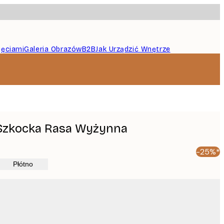
jęciami
Galeria Obrazów
B2B
Jak Urządzić Wnętrze
Szkocka Rasa Wyżynna
-25%*
Płótno