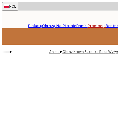
Skip
POL
to
main
content.
Plakaty
Obrazy Na Płótnie
Ramki
Promocje
Bestse
▸
▸
Animal
Obraz Krowa Szkocka Rasa Wyży