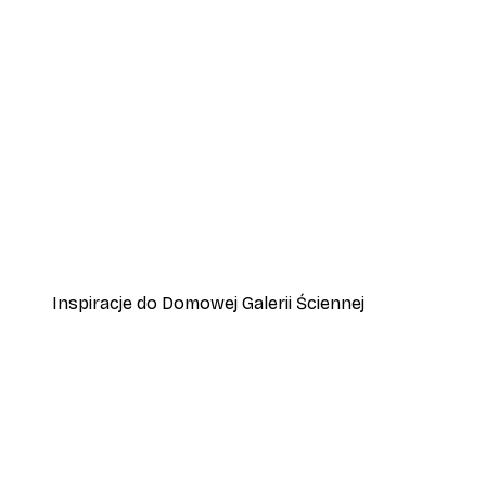
-40%*
Przygoda w Amalfi Plakat
Od 45 zł
75 zł
Inspiracje do Domowej Galerii Ściennej