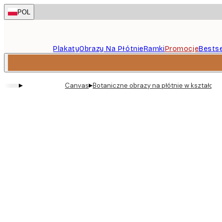
Skip
POL
to
main
content.
Plakaty
Obrazy Na Płótnie
Ramki
Promocje
Bestse
▸
▸
Canvas
Botaniczne obrazy na płótnie w kształcie 