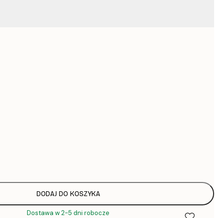
2
4
7
Brak ramki
DODAJ DO KOSZYKA
Dostawa w 2-5 dni robocze