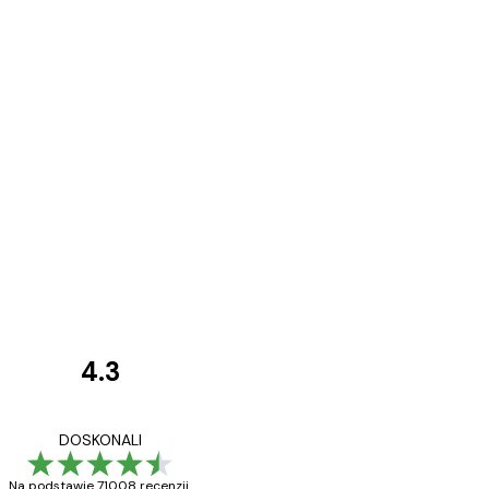
4.3
Opinie
klientów
Towar zgodny z opisem
DOSKONALI
Na podstawie 71008 recenzji.