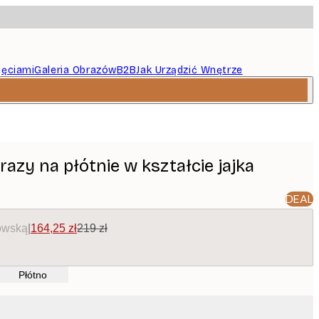
jęciami
Galeria Obrazów
B2B
Jak Urządzić Wnętrze
azy na płótnie w kształcie jajka
DEAL
owską
|
164,25 zł
219 zł
Płótno