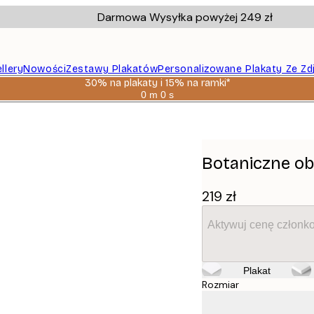
Darmowa Wysyłka powyżej 249 zł
llery
Nowości
Zestawy Plakatów
Personalizowane Plakaty Ze Zd
30% na plakaty i 15% na ramki*
0 m
0 s
Ważny
do:
jajka
2026-
08-
06
Botaniczne obr
219 zł
Aktywuj cenę członk
Plakat
Rozmiar