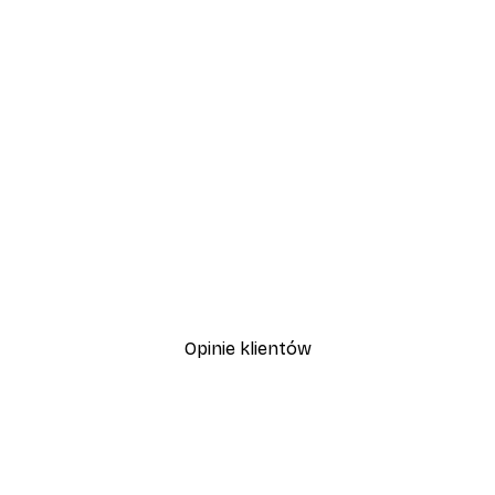
-30%*
Plakat Kwitnące Drzewo
Od 37,10 zł
53 zł
Opinie klientów
, szybka dostawa. Polecam