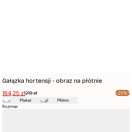
Product
images
Gałązka hortensji - obraz na płótnie
164,25 zł
219 zł
-25%*
Plakat
Płótno
Rozmiar