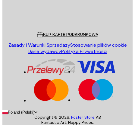
Sklep
Poster Store
Obsługa Klienta
KUP KARTĘ PODARUNKOWĄ
Zasady i Warunki Sprzedazy
Stosowanie plików cookie
Dane wydawcy
Polityka Prywatnosci
Poland (Polski)
Copyright ©
2026
,
Poster Store
AB
Fantastic Art. Happy Prices.