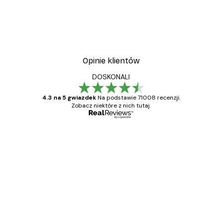
Opinie klientów
DOSKONALI
4.3 na 5 gwiazdek
Na podstawie 71008 recenzji.
Zobacz niektóre z nich tutaj.
Zweryfikowany kupujący
Opinie
klientów
Towar zgodny z opisem, szybka dostawa.
Polecam
23 kwi
Ewa L