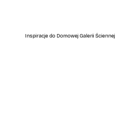
Vintage nad morzem Plak
Od 32,40 zł
54 zł
Inspiracje do Domowej Galerii Ściennej