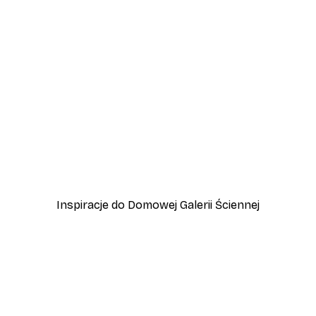
-30%*
Plakat Coco
Od 37,10 zł
53 zł
Inspiracje do Domowej Galerii Ściennej