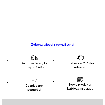
Opinie
klientów
Towar zgodny z opisem, szybka dostawa.
Polecam
23 kwi
Ewa L
Zobacz więcej recenzji tutaj
Darmowa Wysyłka
Dostawa w 2-4 dni
powyżej 249 zł
robocze
Nowe produkty
Bezpieczne
każdego miesiąca
płatności