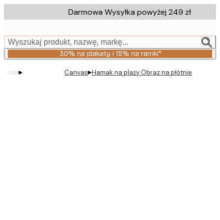
Skip
Darmowa Wysyłka powyżej 249 zł
to
main
content.
Wyszukaj produkt, nazwę, markę...
30% na plakaty i 15% na ramki*
▸
▸
Canvas
Hamak na plaży Obraz na płótnie