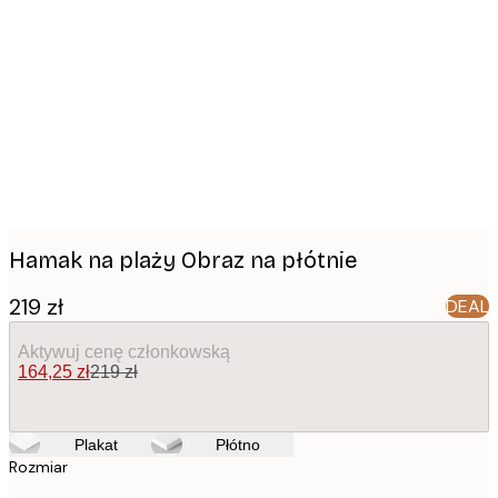
Product
images
Hamak na plaży Obraz na płótnie
219 zł
DEAL
Aktywuj cenę członkowską
164,25 zł
219 zł
Plakat
Płótno
Rozmiar