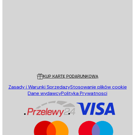
E-mail
WYŚLIJ
Sklep
Poster Store
Obsługa Klienta
KUP KARTĘ PODARUNKOWĄ
Zasady i Warunki Sprzedazy
Stosowanie plików cookie
Dane wydawcy
Polityka Prywatnosci