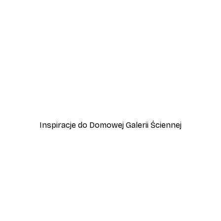
-40%*
Vintage nad morzem Plak
Od 32,40 zł
54 zł
Inspiracje do Domowej Galerii Ściennej