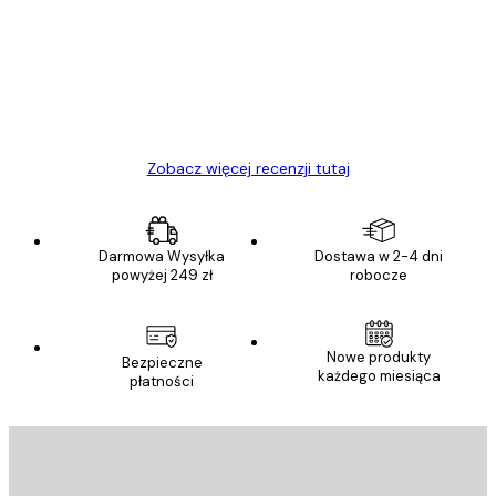
klientów
Towar zgodny z opisem, szybka dostawa.
Polecam
23 kwi
Ewa L
Zobacz więcej recenzji tutaj
Darmowa Wysyłka
Dostawa w 2-4 dni
powyżej 249 zł
robocze
Nowe produkty
Bezpieczne
każdego miesiąca
płatności