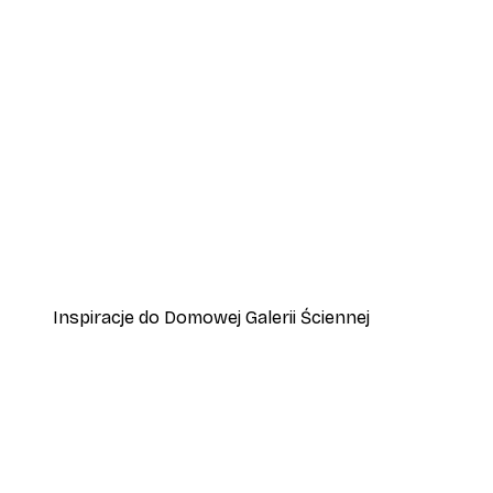
-30%*
Italy Vespa Plakat
Od 37,10 zł
53 zł
Inspiracje do Domowej Galerii Ściennej