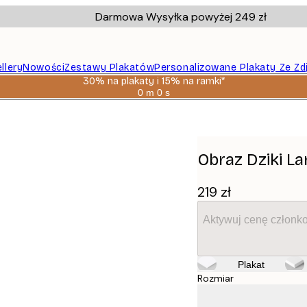
Darmowa Wysyłka powyżej 249 zł
llery
Nowości
Zestawy Plakatów
Personalizowane Plakaty Ze Zd
30% na plakaty i 15% na ramki*
0 m
0 s
Ważny
do:
2026-
08-
06
Obraz Dziki L
219 zł
Aktywuj cenę członk
Plakat
Rozmiar