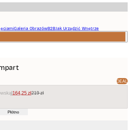
jęciami
Galeria Obrazów
B2B
Jak Urządzić Wnętrze
ampart
DEAL
owską
|
164,25 zł
219 zł
Płótno