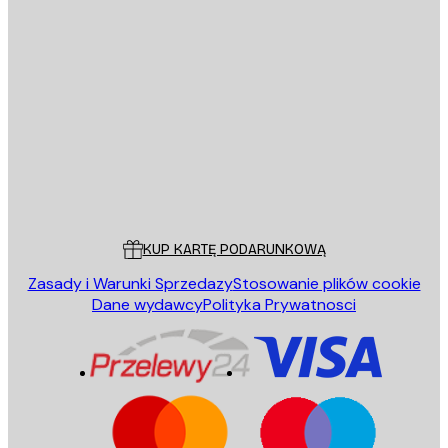
E-mail
WYŚLIJ
Sklep
Poster Store
Obsługa Klienta
KUP KARTĘ PODARUNKOWĄ
Zasady i Warunki Sprzedazy
Stosowanie plików cookie
Dane wydawcy
Polityka Prywatnosci