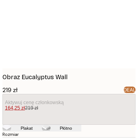
Product
images
Obraz Eucalyptus Wall
219 zł
DEAL
Aktywuj cenę członkowską
164,25 zł
219 zł
Plakat
Płótno
Rozmiar