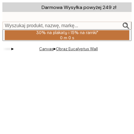
Skip
Darmowa Wysyłka powyżej 249 zł
to
main
content.
Wyszukaj produkt, nazwę, markę...
30% na plakaty i 15% na ramki*
0 m
0 s
Ważny
do:
▸
▸
Canvas
Obraz Eucalyptus Wall
2026-
08-
06