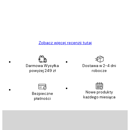
Towar zgodny z opisem, szybka dostawa.
Polecam
23 kwi
Ewa L
Zobacz więcej recenzji tutaj
Darmowa Wysyłka
Dostawa w 2-4 dni
powyżej 249 zł
robocze
Nowe produkty
Bezpieczne
każdego miesiąca
płatności