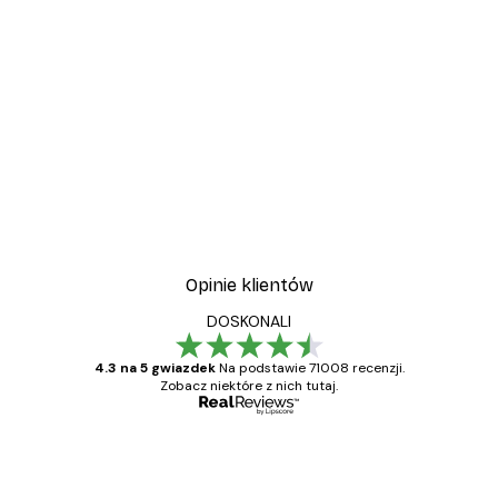
-30%*
wa
Plakat Kwitnące Drzewo
Od 37,10 zł
53 zł
Opinie klientów
DOSKONALI
4.3 na 5 gwiazdek
Na podstawie 71008 recenzji.
Zobacz niektóre z nich tutaj.
Zweryfikowany kupujący
Opinie
klientów