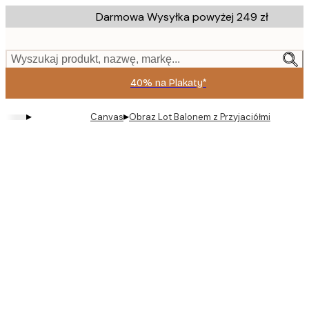
Skip
Darmowa Wysyłka powyżej 249 zł
to
main
content.
Wyszukaj produkt, nazwę, markę...
40% na Plakaty*
▸
▸
Canvas
Obraz Lot Balonem z Przyjaciółmi