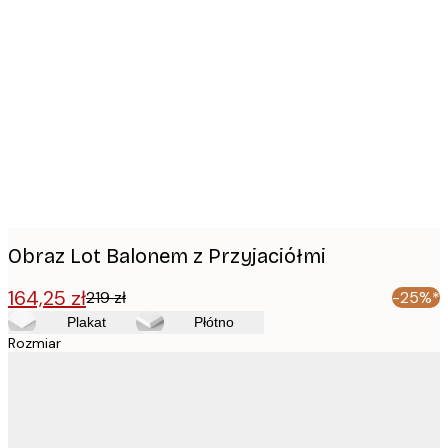
Product
images
Obraz Lot Balonem z Przyjaciółmi
164,25 zł
219 zł
-25%*
Plakat
Płótno
Rozmiar