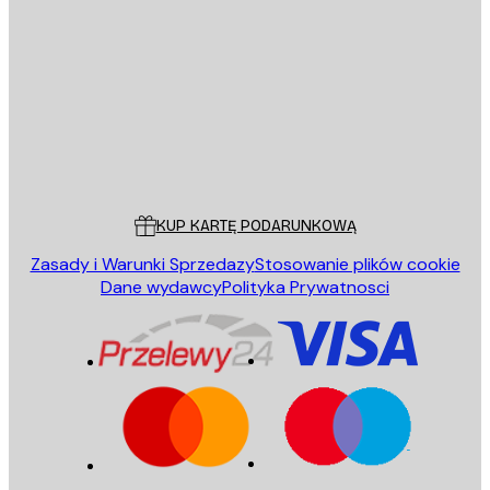
E-mail
WYŚLIJ
Sklep
Poster Store
Obsługa Klienta
KUP KARTĘ PODARUNKOWĄ
Zasady i Warunki Sprzedazy
Stosowanie plików cookie
Dane wydawcy
Polityka Prywatnosci