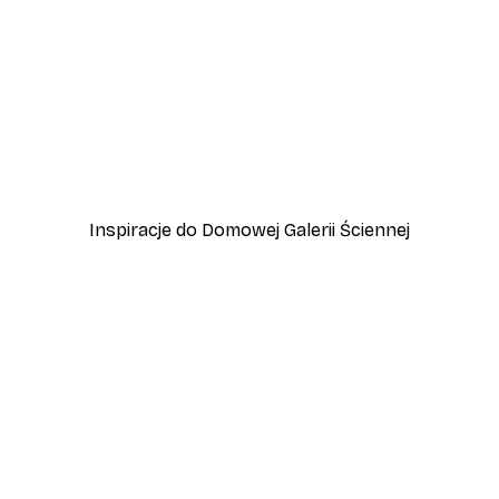
-40%*
Plakat Kwitnące Drzewo
Od 31,80 zł
53 zł
Inspiracje do Domowej Galerii Ściennej