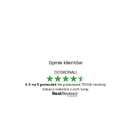
Opinie klientów
DOSKONALI
4.3 na 5 gwiazdek
Na podstawie 71008 recenzji.
Zobacz niektóre z nich tutaj.
Zweryfikowany kupujący
Opinie
klientów
Towar zgodny z opisem, szybka dostawa.
Polecam