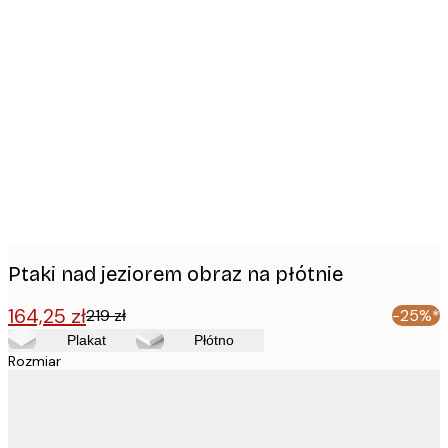
Product
images
Ptaki nad jeziorem obraz na płótnie
164,25 zł
219 zł
-25%*
Plakat
Płótno
Rozmiar