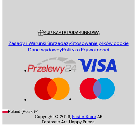
Sklep
Poster Store
Obsługa Klienta
KUP KARTĘ PODARUNKOWĄ
Zasady i Warunki Sprzedazy
Stosowanie plików cookie
Dane wydawcy
Polityka Prywatnosci
Poland (Polski)
Copyright ©
2026
,
Poster Store
AB
Fantastic Art. Happy Prices.