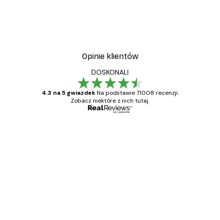
Vintage nad morzem Plak
Od 32,40 zł
54 zł
Opinie klientów
DOSKONALI
4.3 na 5 gwiazdek
Na podstawie 71008 recenzji.
Zobacz niektóre z nich tutaj.
Zweryfikowany kupujący
Opinie
klientów
Towar zgodny z opisem, szybka dostawa.
Polecam
23 kwi
Ewa L