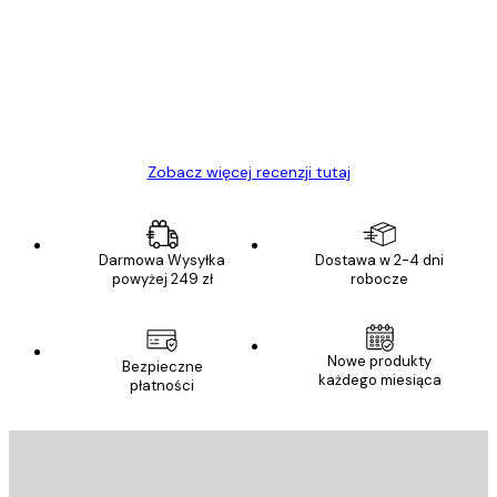
klientów
Towar zgodny z opisem, szybka dostawa.
Polecam
23 kwi
Ewa L
Zobacz więcej recenzji tutaj
Darmowa Wysyłka
Dostawa w 2-4 dni
powyżej 249 zł
robocze
Nowe produkty
Bezpieczne
każdego miesiąca
płatności