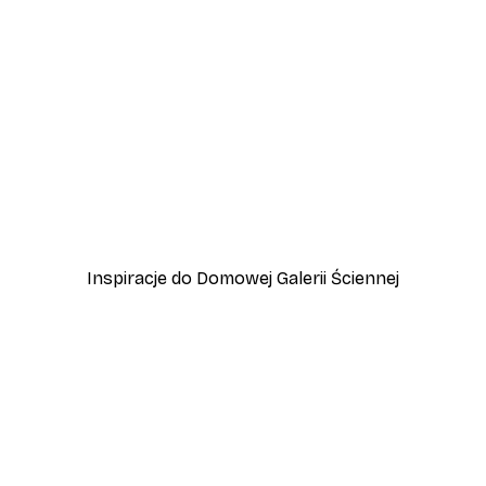
-40%*
zewo
Plakat Lampart
Od 45 zł
75 zł
Inspiracje do Domowej Galerii Ściennej