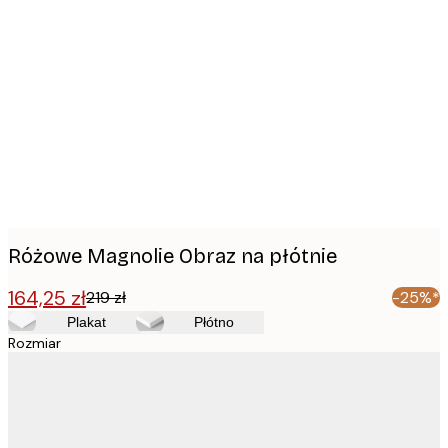
Product
images
Różowe Magnolie Obraz na płótnie
164,25 zł
219 zł
-25%*
Plakat
Płótno
Rozmiar