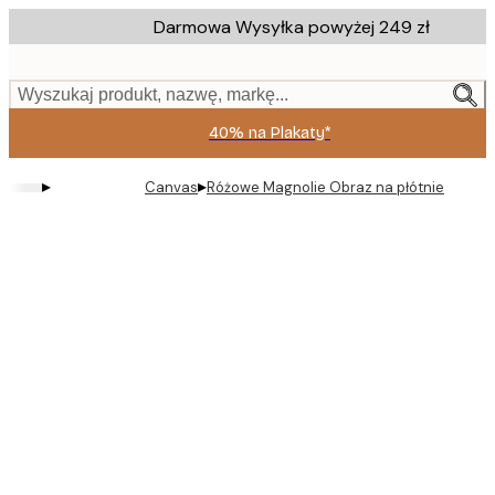
Skip
Darmowa Wysyłka powyżej 249 zł
to
main
content.
Wyszukaj produkt, nazwę, markę...
40% na Plakaty*
▸
▸
Canvas
Różowe Magnolie Obraz na płótnie