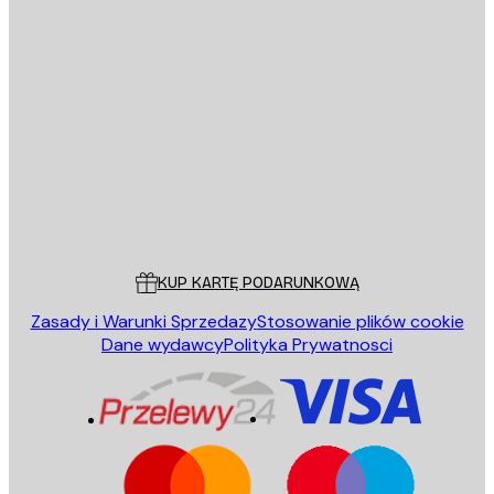
E-mail
WYŚLIJ
Sklep
Poster Store
Obsługa Klienta
KUP KARTĘ PODARUNKOWĄ
Zasady i Warunki Sprzedazy
Stosowanie plików cookie
Dane wydawcy
Polityka Prywatnosci