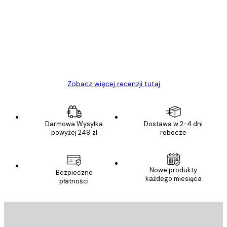
klientów
Towar zgodny z opisem, szybka dostawa.
Polecam
23 kwi
Ewa L
Zobacz więcej recenzji tutaj
Darmowa Wysyłka
Dostawa w 2-4 dni
powyżej 249 zł
robocze
Nowe produkty
Bezpieczne
każdego miesiąca
płatności