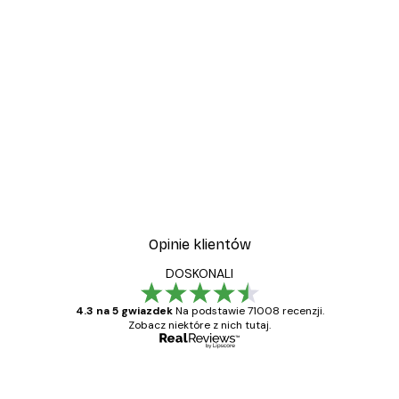
-40%*
Vintage nad morzem Plak
Od 32,40 zł
54 zł
Opinie klientów
DOSKONALI
4.3 na 5 gwiazdek
Na podstawie 71008 recenzji.
Zobacz niektóre z nich tutaj.
Zweryfikowany kupujący
Opinie