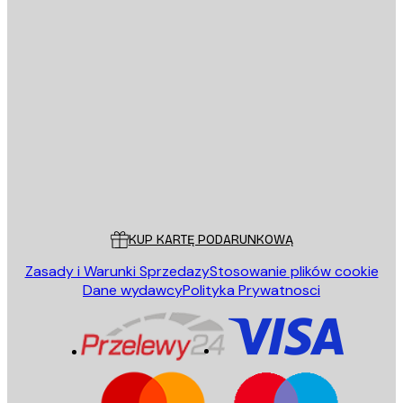
E-mail
WYŚLIJ
Sklep
Poster Store
Obsługa Klienta
KUP KARTĘ PODARUNKOWĄ
Zasady i Warunki Sprzedazy
Stosowanie plików cookie
Dane wydawcy
Polityka Prywatnosci