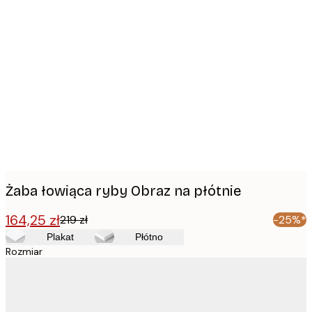
Product
images
Żaba łowiąca ryby Obraz na płótnie
164,25 zł
219 zł
-25%*
Plakat
Płótno
Rozmiar