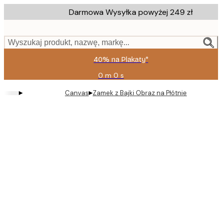
Skip
Darmowa Wysyłka powyżej 249 zł
to
main
content.
Wyszukaj produkt, nazwę, markę...
40% na Plakaty*
0 m
0 s
Ważny
do:
▸
▸
Canvas
Zamek z Bajki Obraz na Płótnie
2026-
08-
09