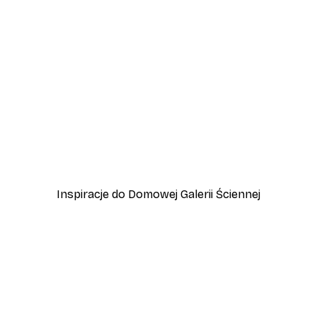
-40%*
 Jeziora Garda
Przygoda w Amalfi Plakat
Od 45 zł
75 zł
Inspiracje do Domowej Galerii Ściennej