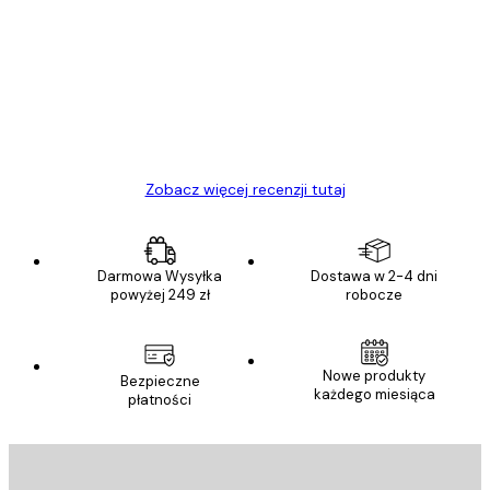
klientów
Towar zgodny z opisem, szybka dostawa.
Polecam
23 kwi
Ewa L
Zobacz więcej recenzji tutaj
Darmowa Wysyłka
Dostawa w 2-4 dni
powyżej 249 zł
robocze
Nowe produkty
Bezpieczne
każdego miesiąca
płatności