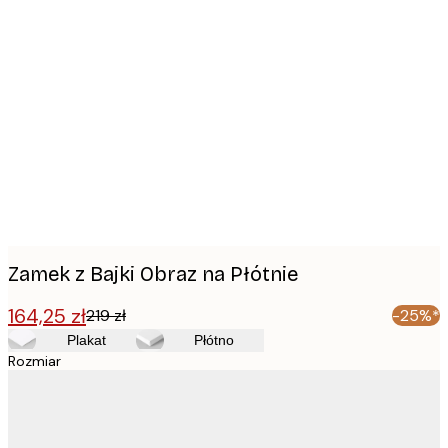
Product
images
Zamek z Bajki Obraz na Płótnie
164,25 zł
219 zł
-25%*
Plakat
Płótno
Rozmiar