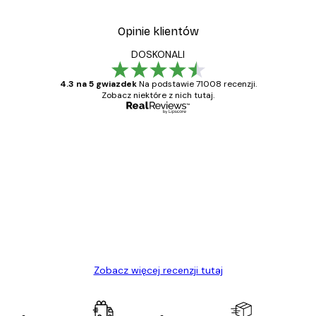
Opinie klientów
DOSKONALI
4.3 na 5 gwiazdek
Na podstawie 71008 recenzji.
Zobacz niektóre z nich tutaj.
Zweryfikowany kupujący
Opinie
klientów
Towar zgodny z opisem, szybka dostawa.
Polecam
23 kwi
Ewa L
Zobacz więcej recenzji tutaj