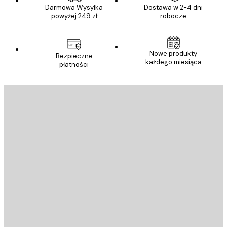
Darmowa Wysyłka
Dostawa w 2-4 dni
powyżej 249 zł
robocze
Nowe produkty
Bezpieczne
każdego miesiąca
płatności
E-mail
WYŚLIJ
Sklep
Poster Store