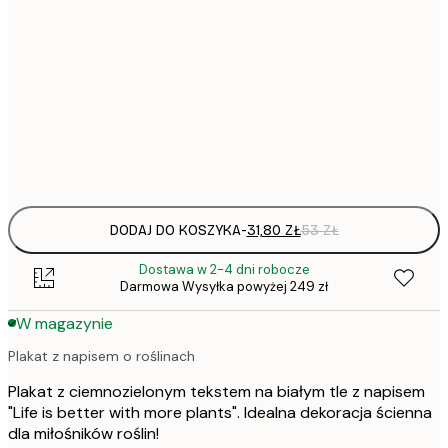
31,
21x30 cm
30x40 cm
Frame
options
DODAJ DO KOSZYKA
-
31,80 ZŁ
53 ZŁ
Dostawa w 2-4 dni robocze
Darmowa Wysyłka powyżej 249 zł
W magazynie
Plakat z napisem o roślinach
Plakat z ciemnozielonym tekstem na białym tle z napisem
"Life is better with more plants". Idealna dekoracja ścienna
dla miłośników roślin!