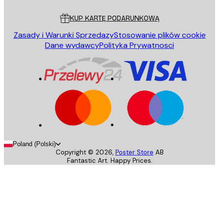
Obsługa Klienta
KUP KARTĘ PODARUNKOWĄ
Zasady i Warunki Sprzedazy
Stosowanie plików cookie
Dane wydawcy
Polityka Prywatnosci
Poland (Polski)
Copyright ©
2026
,
Poster Store
AB
Fantastic Art. Happy Prices.