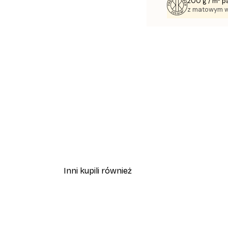
200 g / m² p
z matowym 
Inni kupili również