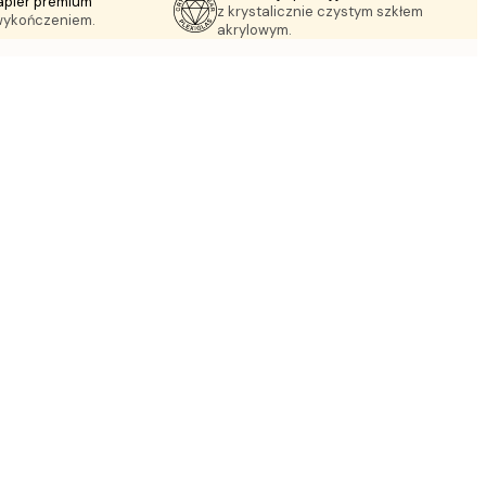
apier premium
z krystalicznie czystym szkłem
wykończeniem.
akrylowym.