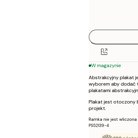
Frame
21x30 cm
options
30x40 cm
50x70 cm
W magazynie
Abstrakcyjny plakat je
wyborem aby dodać tr
plakatami abstrakcyj
Plakat jest otoczony 
projekt.
Ramka nie jest wliczona
PS52139-4