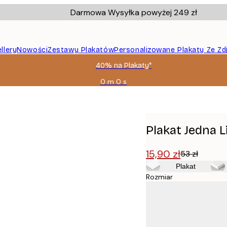
Darmowa Wysyłka powyżej 249 zł
llery
Nowości
Zestawy Plakatów
Personalizowane Plakaty Ze Zd
40% na Plakaty*
0 m
0 s
Ważny
do:
2026-
08-
09
Plakat Jedna L
15,90 zł
53 zł
Plakat
Rozmiar