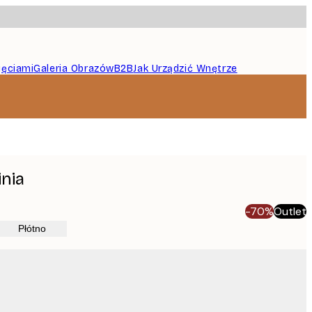
jęciami
Galeria Obrazów
B2B
Jak Urządzić Wnętrze
inia
-70%
Outlet
Płótno