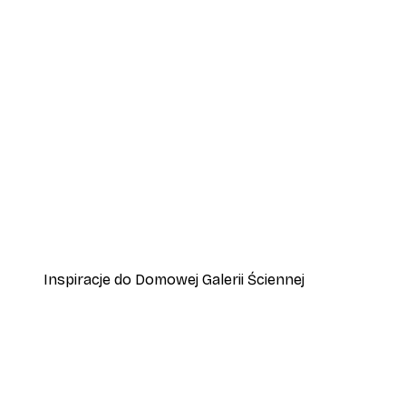
-40%*
Plakaty Wazony
Od 31,80 zł
53 zł
Inspiracje do Domowej Galerii Ściennej