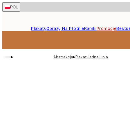
Skip
POL
to
main
content.
Plakaty
Obrazy Na Płótnie
Ramki
Promocje
Bestse
▸
▸
Abstrakcja
Plakat Jedna Linia