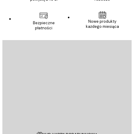
Nowe produkty
Bezpieczne
każdego miesiąca
płatności
E-mail
WYŚLIJ
Sklep
Poster Store
Obsługa Klienta