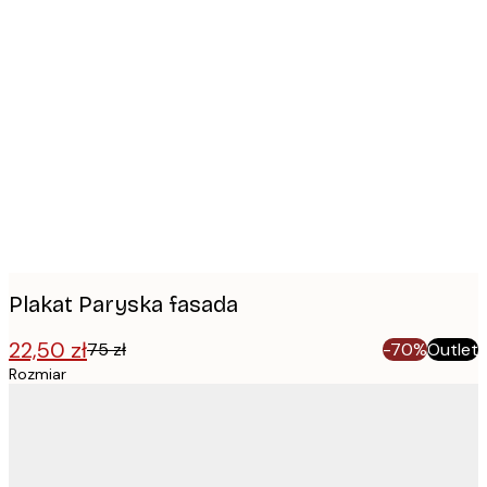
Product
images
Plakat Paryska fasada
22,50 zł
75 zł
-70%
Outlet
Rozmiar