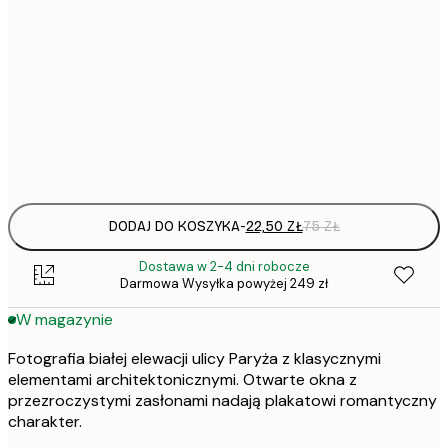
22,
30x40 cm
50x70 cm
Frame
options
DODAJ DO KOSZYKA
-
22,50 ZŁ
75 ZŁ
Dostawa w 2-4 dni robocze
Darmowa Wysyłka powyżej 249 zł
W magazynie
Fotografia białej elewacji ulicy Paryża z klasycznymi
elementami architektonicznymi. Otwarte okna z
przezroczystymi zasłonami nadają plakatowi romantyczny
charakter.