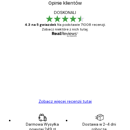
Opinie klientów
DOSKONALI
4.3 na 5 gwiazdek
Na podstawie 71008 recenzji.
Zobacz niektóre z nich tutaj.
Zweryfikowany kupujący
Opinie
klientów
Towar zgodny z opisem, szybka dostawa.
Polecam
23 kwi
Ewa L
Zobacz więcej recenzji tutaj
Darmowa Wysyłka
Dostawa w 2-4 dni
powyżej 249 zł
robocze