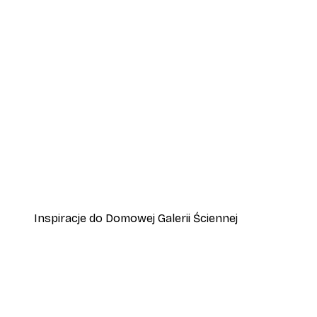
-40%*
Mama króliczka i małe króliczk
Od 31,80 zł
53 zł
Inspiracje do Domowej Galerii Ściennej