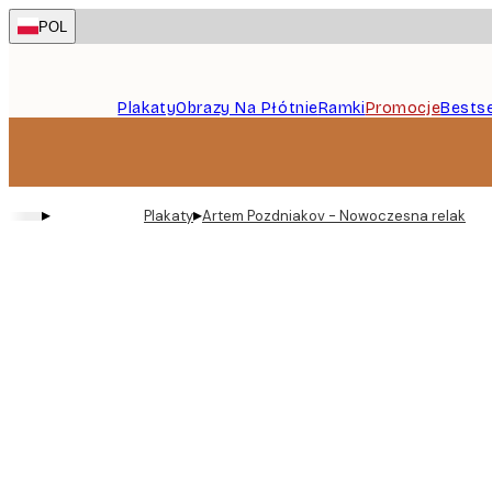
Skip
POL
to
main
content.
Plakaty
Obrazy Na Płótnie
Ramki
Promocje
Bestse
▸
▸
Plakaty
Artem Pozdniakov - Nowoczesna relaksują