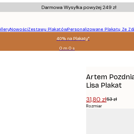
Darmowa Wysyłka powyżej 249 zł
llery
Nowości
Zestawy Plakatów
Personalizowane Plakaty Ze Zd
40% na Plakaty*
0 m
0 s
Ważny
do:
ca Mona Lisa Plakat
2026-
08-
09
Artem Pozdni
Lisa Plakat
31,80 zł
53 zł
Rozmiar