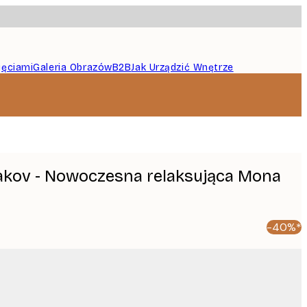
jęciami
Galeria Obrazów
B2B
Jak Urządzić Wnętrze
akov - Nowoczesna relaksująca Mona
-40%*