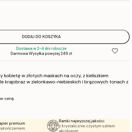
31,
64,
DODAJ DO KOSZYKA
Dostawa w 2-4 dni robocze
64,
Darmowa Wysyłka powyżej 249 zł
y kobietę w złotych maskach na oczy, z kieliszkiem
1
le krajobraz w zielonkawo-niebieskich i brązowych tonach z
297,
 w cenę.
Ramki najwyższej jakości
apier premium
z krystalicznie czystym szkłem
wykończeniem.
akrylowym.