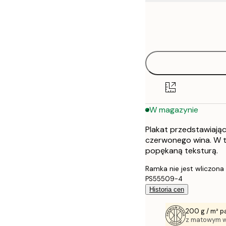
Frame
21x30 cm
options
30x40 cm
40x50 cm
50x50 cm
W magazynie
50x70 cm
Plakat przedstawiając
70x100 cm
czerwonego wina. W t
popękaną teksturą.
100x150 cm
Ramka nie jest wliczona
PS55509-4
Historia cen
200 g / m² p
z matowym 