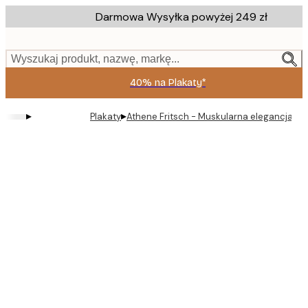
Skip
Darmowa Wysyłka powyżej 249 zł
to
main
content.
Wyszukaj produkt, nazwę, markę...
40% na Plakaty*
▸
▸
Plakaty
Athene Fritsch - Muskularna elegancja Pla