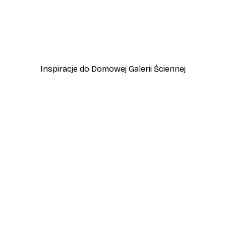
-40%*
d Słońca
Plakat Polana o Zachodzi
Od 31,80 zł
53 zł
Inspiracje do Domowej Galerii Ściennej