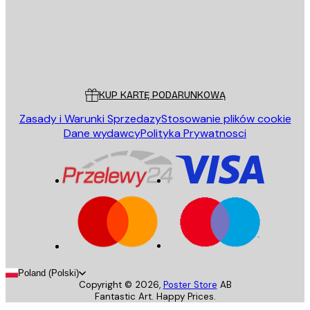
Sklep
Poster Store
Obsługa Klienta
KUP KARTĘ PODARUNKOWĄ
Zasady i Warunki Sprzedazy
Stosowanie plików cookie
Dane wydawcy
Polityka Prywatnosci
Poland (Polski)
Copyright ©
2026
,
Poster Store
AB
Fantastic Art. Happy Prices.