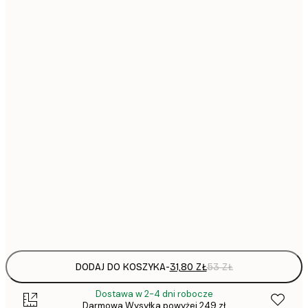
31,
21x30 cm
30x40 cm
64,
40x50 cm
50x70 cm
1
70x100 cm
297,
100x150 cm
Frame
options
DODAJ DO KOSZYKA
-
31,80 ZŁ
53 ZŁ
Dostawa w 2-4 dni robocze
Darmowa Wysyłka powyżej 249 zł