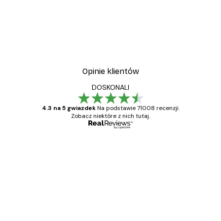
Opinie klientów
DOSKONALI
4.3 na 5 gwiazdek
Na podstawie 71008 recenzji.
Zobacz niektóre z nich tutaj.
Zweryfikowany kupujący
Opinie
klientów
Towar zgodny z opisem, szybka dostawa.
Polecam
23 kwi
Ewa L