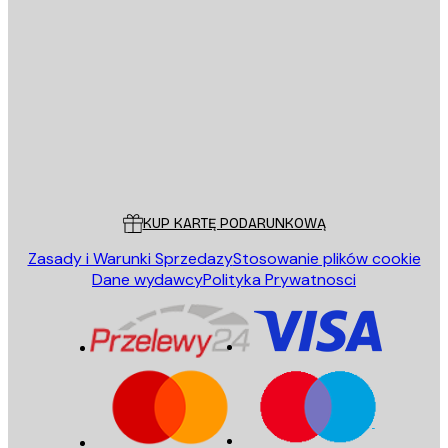
E-mail
WYŚLIJ
Sklep
Poster Store
Obsługa Klienta
KUP KARTĘ PODARUNKOWĄ
Zasady i Warunki Sprzedazy
Stosowanie plików cookie
Dane wydawcy
Polityka Prywatnosci