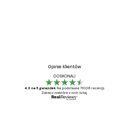
-30%*
wa
Plakat Kwitnące Drzewo
Od 37,10 zł
53 zł
Opinie klientów
DOSKONALI
4.3 na 5 gwiazdek
Na podstawie 71008 recenzji.
Zobacz niektóre z nich tutaj.
Zweryfikowany kupujący
Opinie
klientów
Towar zgodny z opisem, szybka dostawa.
Polecam