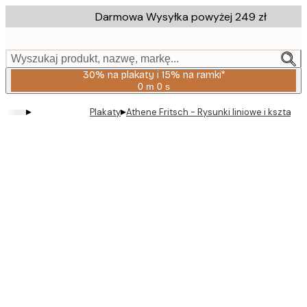
Skip
Darmowa Wysyłka powyżej 249 zł
to
main
content.
Wyszukaj produkt, nazwę, markę...
30% na plakaty i 15% na ramki*
0 m
0 s
Ważny
do:
▸
▸
Plakaty
Athene Fritsch - Rysunki liniowe i kształt
2026-
08-
06