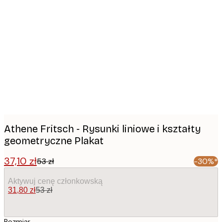
Product
images
Athene Fritsch - Rysunki liniowe i kształty
geometryczne Plakat
37,10 zł
53 zł
-30%*
Aktywuj cenę członkowską
31,80 zł
53 zł
Rozmiar