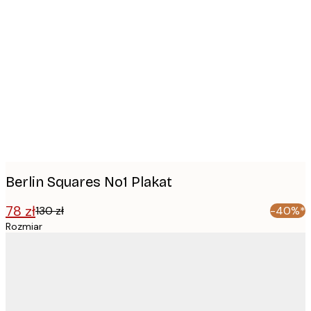
Product
images
Berlin Squares No1 Plakat
78 zł
130 zł
-40%*
Rozmiar