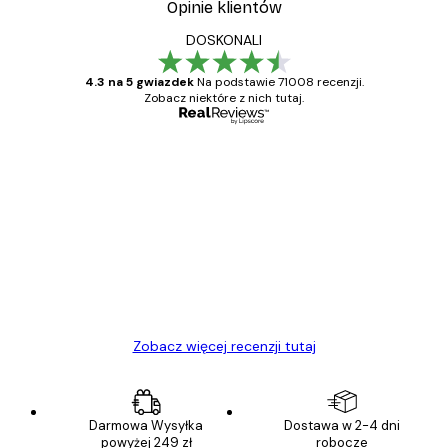
Opinie klientów
DOSKONALI
4.3 na 5 gwiazdek
Na podstawie 71008 recenzji.
Zobacz niektóre z nich tutaj.
Zweryfikowany kupujący
Opinie
klientów
Towar zgodny z opisem, szybka dostawa.
Polecam
23 kwi
Ewa L
Zobacz więcej recenzji tutaj
Darmowa Wysyłka
Dostawa w 2-4 dni
powyżej 249 zł
robocze