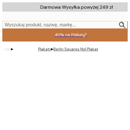
Skip
Darmowa Wysyłka powyżej 249 zł
to
main
content.
Wyszukaj produkt, nazwę, markę...
40% na Plakaty*
▸
▸
Plakaty
Berlin Squares No1 Plakat