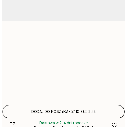
37,
21x30 cm
52,
30x40 cm
50x70 cm
136,
70x100 cm
Frame
options
DODAJ DO KOSZYKA
-
37,10 ZŁ
53 ZŁ
Dostawa w 2-4 dni robocze