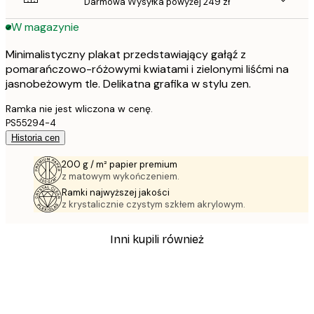
Darmowa Wysyłka powyżej 249 zł
W magazynie
Minimalistyczny plakat przedstawiający gałąź z
pomarańczowo-różowymi kwiatami i zielonymi liśćmi na
jasnobeżowym tle. Delikatna grafika w stylu zen.
Ramka nie jest wliczona w cenę.
PS55294-4
Historia cen
200 g / m² papier premium
z matowym wykończeniem.
Ramki najwyższej jakości
z krystalicznie czystym szkłem akrylowym.
Inni kupili również