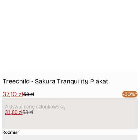
Product
images
Treechild - Sakura Tranquility Plakat
37,10 zł
53 zł
-30%*
Aktywuj cenę członkowską
31,80 zł
53 zł
Rozmiar