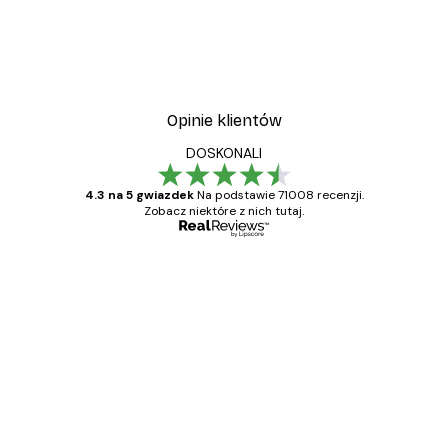
Opinie klientów
DOSKONALI
4.3 na 5 gwiazdek
Na podstawie 71008 recenzji.
Zobacz niektóre z nich tutaj.
Zweryfikowany kupujący
Opinie
klientów
Towar zgodny z opisem, szybka dostawa.
Polecam
23 kwi
Ewa L