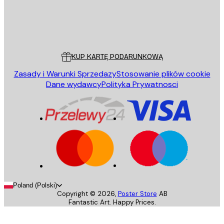
Sklep
Poster Store
Obsługa Klienta
KUP KARTĘ PODARUNKOWĄ
Zasady i Warunki Sprzedazy
Stosowanie plików cookie
Dane wydawcy
Polityka Prywatnosci
Poland (Polski)
Copyright ©
2026
,
Poster Store
AB
Fantastic Art. Happy Prices.