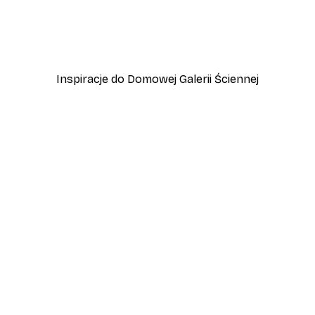
y
Plakat Polana o Zachodzi
Od 37,10 zł
53 zł
Inspiracje do Domowej Galerii Ściennej