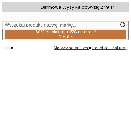
Skip
Darmowa Wysyłka powyżej 249 zł
to
main
content.
Wyszukaj produkt, nazwę, markę...
30% na plakaty i 15% na ramki*
0 m
0 s
Ważny
do:
▸
▸
Motywy botaniczne
Treechild - Sakura Tra
2026-
08-
06