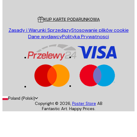
Poster Store
Obsługa Klienta
KUP KARTĘ PODARUNKOWĄ
Zasady i Warunki Sprzedazy
Stosowanie plików cookie
Dane wydawcy
Polityka Prywatnosci
Poland (Polski)
Copyright ©
2026
,
Poster Store
AB
Fantastic Art. Happy Prices.