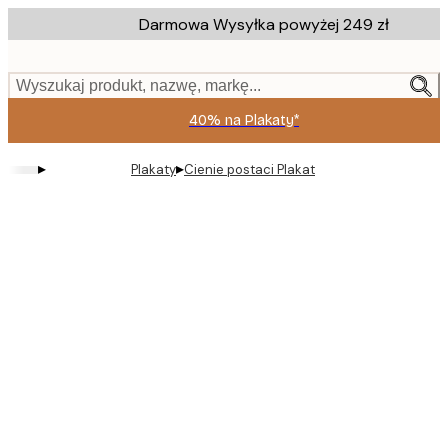
Skip
Darmowa Wysyłka powyżej 249 zł
to
main
content.
Wyszukaj produkt, nazwę, markę...
40% na Plakaty*
▸
▸
Plakaty
Cienie postaci Plakat