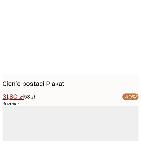
Product
images
Cienie postaci Plakat
31,80 zł
53 zł
-40%*
Rozmiar