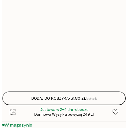
31,
21x30 cm
30x40 cm
64,
40x50 cm
50x70 cm
1
70x100 cm
Frame
options
DODAJ DO KOSZYKA
-
31,80 ZŁ
53 ZŁ
Dostawa w 2-4 dni robocze
Darmowa Wysyłka powyżej 249 zł
W magazynie