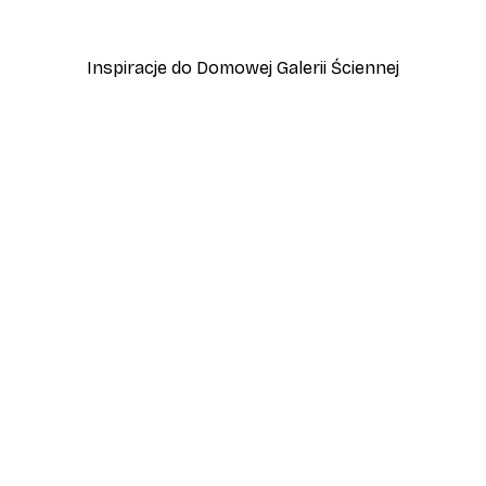
Od 45 zł
75 zł
Inspiracje do Domowej Galerii Ściennej