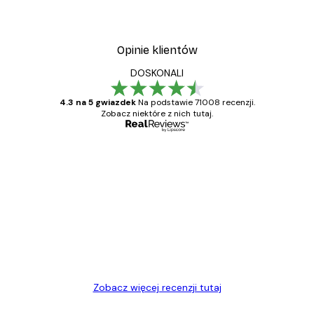
Opinie klientów
DOSKONALI
4.3 na 5 gwiazdek
Na podstawie 71008 recenzji.
Zobacz niektóre z nich tutaj.
Zweryfikowany kupujący
Opinie
klientów
Towar zgodny z opisem, szybka dostawa.
Polecam
23 kwi
Ewa L
Zobacz więcej recenzji tutaj