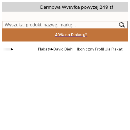
Skip
Darmowa Wysyłka powyżej 249 zł
to
main
content.
Wyszukaj produkt, nazwę, markę...
40% na Plakaty*
▸
▸
Plakaty
David Diehl - Ikoniczny Profil Ula Plakat