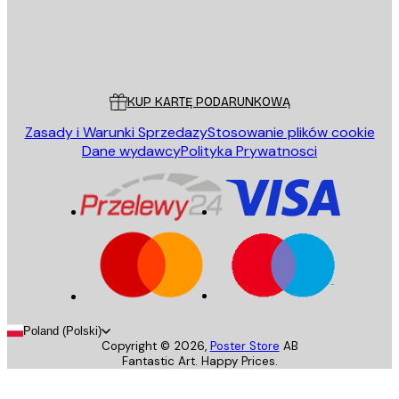
Sklep
Poster Store
Obsługa Klienta
KUP KARTĘ PODARUNKOWĄ
Zasady i Warunki Sprzedazy
Stosowanie plików cookie
Dane wydawcy
Polityka Prywatnosci
Poland (Polski)
Copyright ©
2026
,
Poster Store
AB
Fantastic Art. Happy Prices.