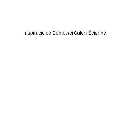
zewo
Plakat Lampart
Od 45 zł
75 zł
Inspiracje do Domowej Galerii Ściennej