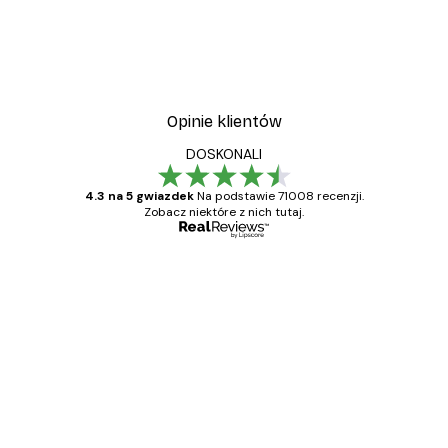
Opinie klientów
DOSKONALI
4.3 na 5 gwiazdek
Na podstawie 71008 recenzji.
Zobacz niektóre z nich tutaj.
Zweryfikowany kupujący
Opinie
klientów
Towar zgodny z opisem, szybka dostawa.
Polecam
23 kwi
Ewa L