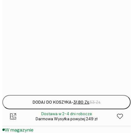
31,
21x30 cm
30x40 cm
64,
40x50 cm
50x70 cm
1
70x100 cm
Frame
options
DODAJ DO KOSZYKA
-
31,80 ZŁ
53 ZŁ
Dostawa w 2-4 dni robocze
Darmowa Wysyłka powyżej 249 zł
W magazynie