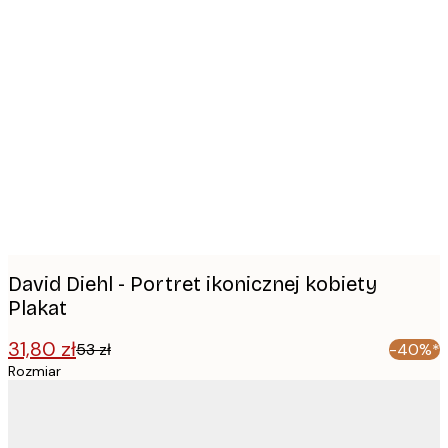
Product
images
David Diehl - Portret ikonicznej kobiety
Plakat
31,80 zł
53 zł
-40%*
Rozmiar