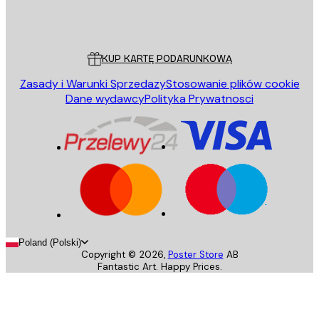
Sklep
Poster Store
Obsługa Klienta
KUP KARTĘ PODARUNKOWĄ
Zasady i Warunki Sprzedazy
Stosowanie plików cookie
Dane wydawcy
Polityka Prywatnosci
Poland (Polski)
Copyright ©
2026
,
Poster Store
AB
Fantastic Art. Happy Prices.