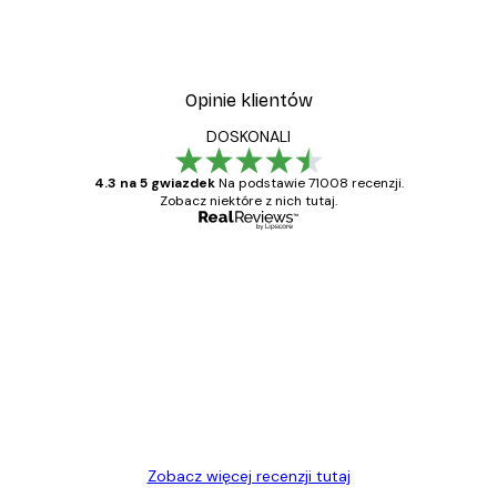
Vintage nad morzem Plak
Od 32,40 zł
54 zł
Opinie klientów
DOSKONALI
4.3 na 5 gwiazdek
Na podstawie 71008 recenzji.
Zobacz niektóre z nich tutaj.
Zweryfikowany kupujący
Opinie
klientów
Towar zgodny z opisem, szybka dostawa.
Polecam
23 kwi
Ewa L
Zobacz więcej recenzji tutaj