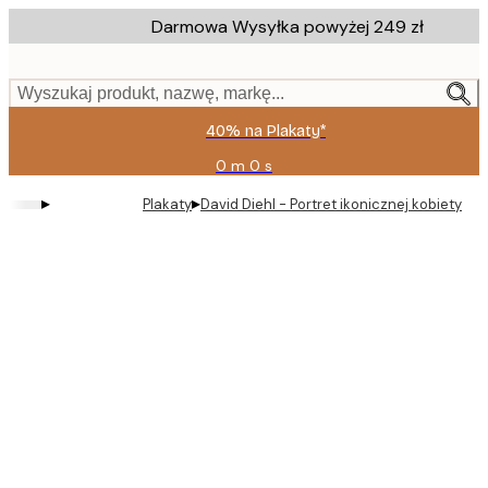
Skip
Darmowa Wysyłka powyżej 249 zł
to
main
content.
Wyszukaj produkt, nazwę, markę...
40% na Plakaty*
0 m
0 s
Ważny
do:
▸
▸
Plakaty
David Diehl - Portret ikonicznej kobiety Pla
2026-
08-
09