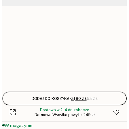
31,
21x30 cm
30x40 cm
50x70 cm
1
70x100 cm
Frame
options
DODAJ DO KOSZYKA
-
31,80 ZŁ
53 ZŁ
Dostawa w 2-4 dni robocze
Darmowa Wysyłka powyżej 249 zł
W magazynie