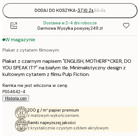
DODAJ DO KOSZYKA
-
37,10 ZŁ
53 ZŁ
Dostawa w 2-4 dni robocze
Darmowa Wysyłka powyżej 249 zł
W magazynie
Plakat z cytatem filmowym
Plakat z czarnym napisem "ENGLISH, MOTHERF*CKER, DO
YOU SPEAK IT?" na białym tle. Minimalistyczny design z
kultowym cytatem z filmu Pulp Fiction.
Ramka nie jest wliczona w cenę.
PS54642-4
Historia cen
200 g / m² papier premium
z matowym wykończeniem.
Ramki najwyższej jakości
z krystalicznie czystym szkłem akrylowym.