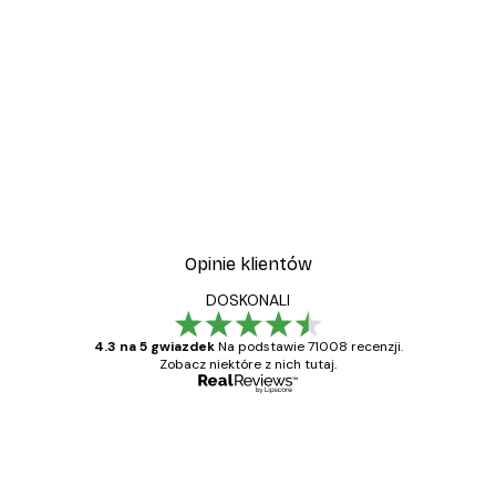
Opinie klientów
DOSKONALI
4.3 na 5 gwiazdek
Na podstawie 71008 recenzji.
Zobacz niektóre z nich tutaj.
Zweryfikowany kupujący
Opinie
klientów
Towar zgodny z opisem, szybka dostawa.