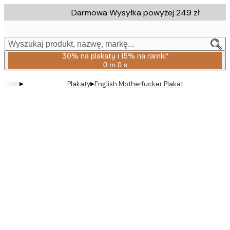
Skip
Darmowa Wysyłka powyżej 249 zł
to
main
content.
Wyszukaj produkt, nazwę, markę...
30% na plakaty i 15% na ramki*
0 m
0 s
Ważny
do:
▸
▸
Plakaty
English Motherfucker Plakat
2026-
08-
06