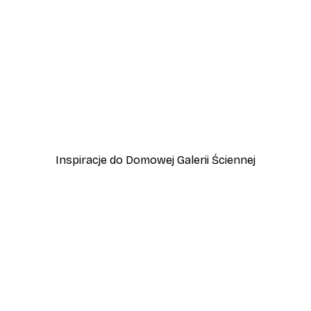
-30%*
hodzie Słońca
Plakat Złota Trzcina
Od 37,10 zł
53 zł
Inspiracje do Domowej Galerii Ściennej