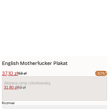
Product
images
English Motherfucker Plakat
37,10 zł
53 zł
-30%*
Aktywuj cenę członkowską
31,80 zł
53 zł
Rozmiar