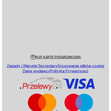
E-mail
WYŚLIJ
Sklep
Poster Store
Obsługa Klienta
KUP KARTĘ PODARUNKOWĄ
Zasady i Warunki Sprzedazy
Stosowanie plików cookie
Dane wydawcy
Polityka Prywatnosci