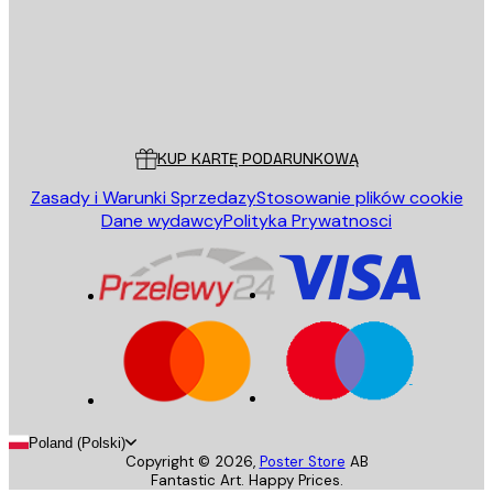
Sklep
Poster Store
Obsługa Klienta
KUP KARTĘ PODARUNKOWĄ
Zasady i Warunki Sprzedazy
Stosowanie plików cookie
Dane wydawcy
Polityka Prywatnosci
Poland (Polski)
Copyright ©
2026
,
Poster Store
AB
Fantastic Art. Happy Prices.