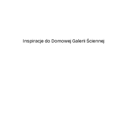
-40%*
Babar - Ice Cream Stall P
Od 32,40 zł
54 zł
Inspiracje do Domowej Galerii Ściennej