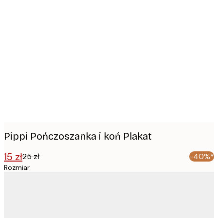
Product
images
Pippi Pończoszanka i koń Plakat
15 zł
25 zł
-40%*
Rozmiar