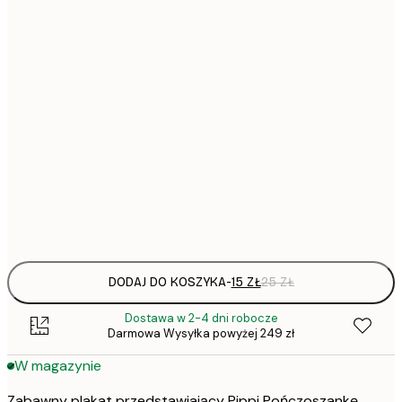
13x18 cm
32,
21x30 cm
51,
30x40 cm
90,
50x70 cm
Frame
options
DODAJ DO KOSZYKA
-
15 ZŁ
25 ZŁ
Dostawa w 2-4 dni robocze
Darmowa Wysyłka powyżej 249 zł
W magazynie
Zabawny plakat przedstawiający Pippi Pończoszankę