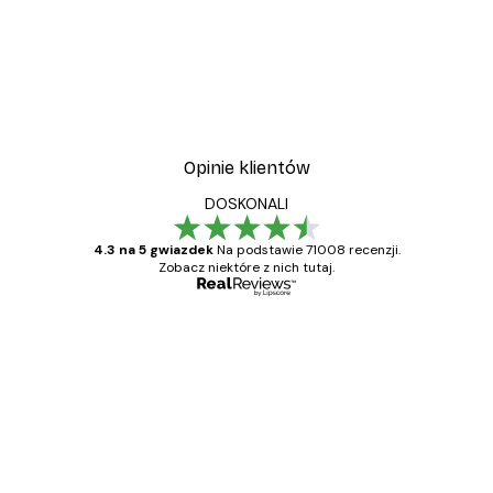
Opinie klientów
DOSKONALI
4.3 na 5 gwiazdek
Na podstawie 71008 recenzji.
Zobacz niektóre z nich tutaj.
Zweryfikowany kupujący
Opinie
klientów
Towar zgodny z opisem, szybka dostawa.
Polecam
23 kwi
Ewa L