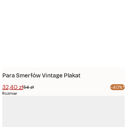
Product
images
Para Smerfów Vintage Plakat
32,40 zł
54 zł
-40%*
Rozmiar