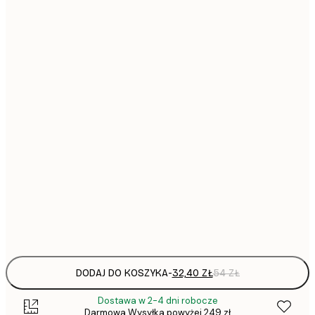
32,
21x30 cm
51,
30x40 cm
64,
40x50 cm
90,
50x70 cm
130,
70x100 cm
297,
100x150 cm
Frame
options
DODAJ DO KOSZYKA
-
32,40 ZŁ
54 ZŁ
Dostawa w 2-4 dni robocze
Darmowa Wysyłka powyżej 249 zł