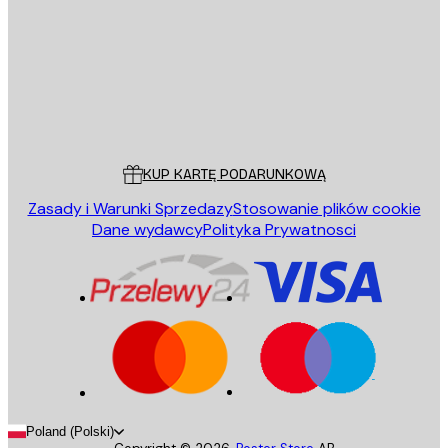
WYŚLIJ
Sklep
Poster Store
Obsługa Klienta
KUP KARTĘ PODARUNKOWĄ
Zasady i Warunki Sprzedazy
Stosowanie plików cookie
Dane wydawcy
Polityka Prywatnosci
Poland (Polski)