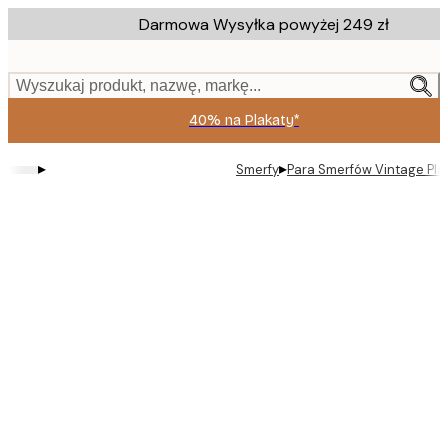
Skip
Darmowa Wysyłka powyżej 249 zł
to
main
content.
Wyszukaj produkt, nazwę, markę...
40% na Plakaty*
▸
▸
Smerfy
Para Smerfów Vintage Pla