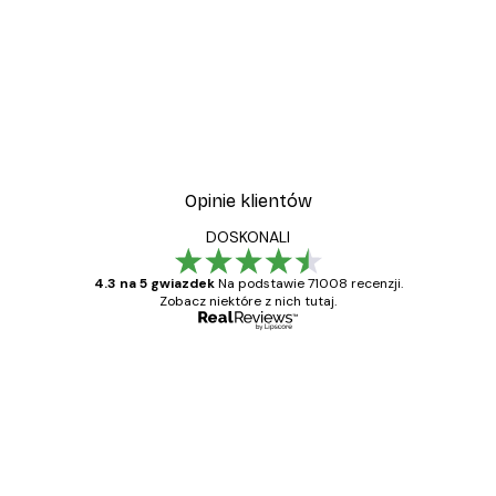
Opinie klientów
DOSKONALI
4.3 na 5 gwiazdek
Na podstawie 71008 recenzji.
Zobacz niektóre z nich tutaj.
Zweryfikowany kupujący
Opinie
klientów
Towar zgodny z opisem, szybka dostawa.
Polecam