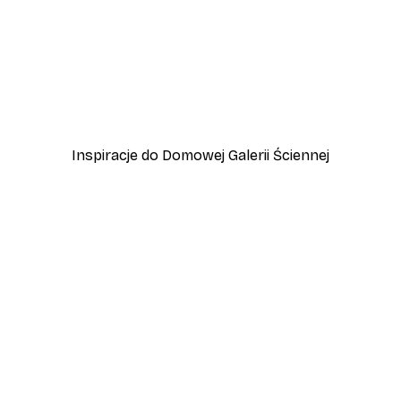
-40%*
zewo
Plakat Lampart
Od 45 zł
75 zł
Inspiracje do Domowej Galerii Ściennej