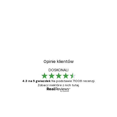
-30%*
Plakat Coco
Od 37,10 zł
53 zł
Opinie klientów
DOSKONALI
4.3 na 5 gwiazdek
Na podstawie 71008 recenzji.
Zobacz niektóre z nich tutaj.
Zweryfikowany kupujący
Opinie
klientów
Towar zgodny z opisem, szybka dostawa.