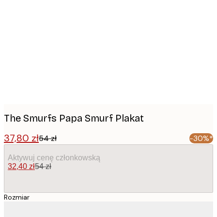
Product
images
The Smurfs Papa Smurf Plakat
37,80 zł
54 zł
-30%*
Aktywuj cenę członkowską
32,40 zł
54 zł
Rozmiar