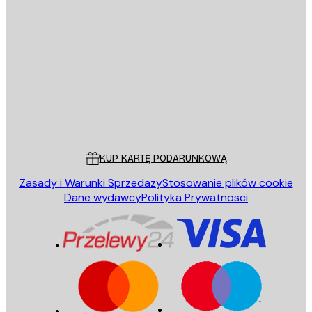
E-mail
WYŚLIJ
Sklep
Poster Store
Obsługa Klienta
KUP KARTĘ PODARUNKOWĄ
Zasady i Warunki Sprzedazy
Stosowanie plików cookie
Dane wydawcy
Polityka Prywatnosci