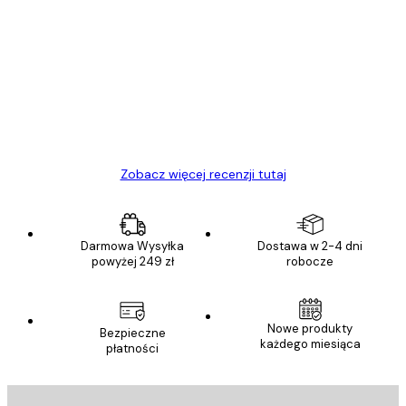
Opinie
klientów
Towar zgodny z opisem, szybka dostawa.
Polecam
23 kwi
Ewa L
Zobacz więcej recenzji tutaj
Darmowa Wysyłka
Dostawa w 2-4 dni
powyżej 249 zł
robocze
Nowe produkty
Bezpieczne
każdego miesiąca
płatności