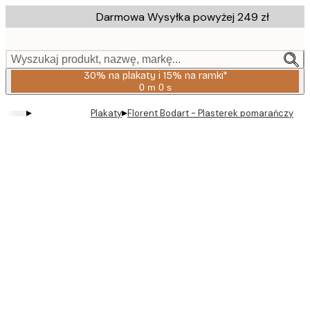
Skip
Darmowa Wysyłka powyżej 249 zł
to
main
content.
Wyszukaj produkt, nazwę, markę...
30% na plakaty i 15% na ramki*
0 m
0 s
Ważny
do:
▸
▸
Plakaty
Florent Bodart - Plasterek pomarańczy - r
2026-
08-
06