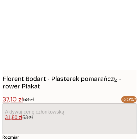
Product
images
Florent Bodart - Plasterek pomarańczy -
rower Plakat
37,10 zł
53 zł
-30%*
Aktywuj cenę członkowską
31,80 zł
53 zł
Rozmiar