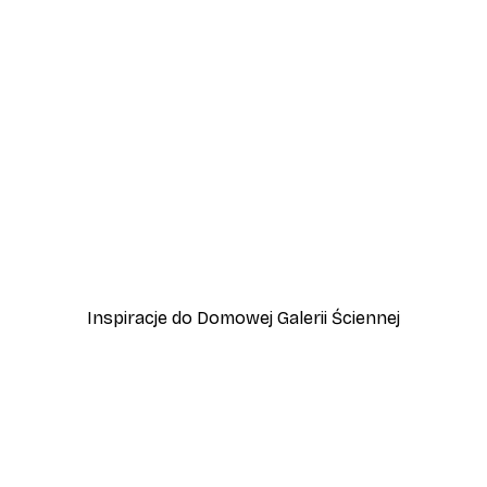
-30%*
Plakat Cytryny Positano
Od 37,10 zł
53 zł
Inspiracje do Domowej Galerii Ściennej