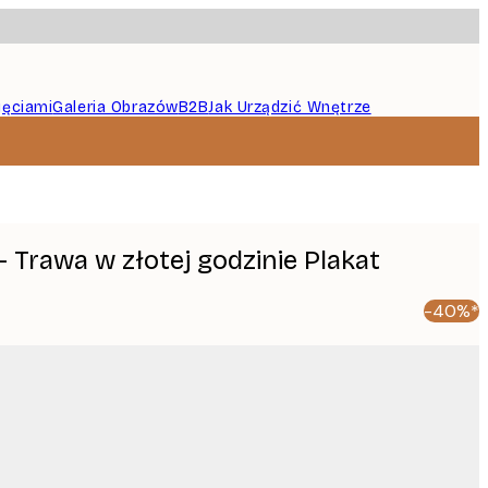
jęciami
Galeria Obrazów
B2B
Jak Urządzić Wnętrze
 - Trawa w złotej godzinie Plakat
-40%*