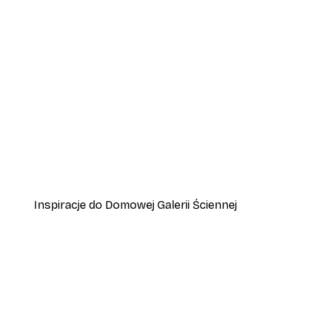
-40%*
Plakat Leśne Refleksje
Od 31,80 zł
53 zł
Inspiracje do Domowej Galerii Ściennej