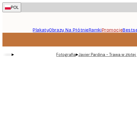
Skip
POL
to
main
content.
Plakaty
Obrazy Na Płótnie
Ramki
Promocje
Bestse
▸
▸
Fotografia
Javier Pardina - Trawa w złotej