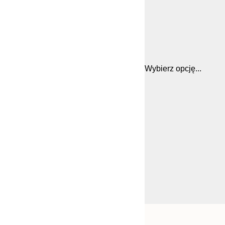
Wybierz opcję...
Frame
21x30 cm