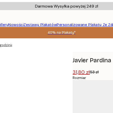
Darmowa Wysyłka powyżej 249 zł
llery
Nowości
Zestawy Plakatów
Personalizowane Plakaty Ze Zd
40% na Plakaty*
 godzinie Plakat
Javier Pardina
31,80 zł
53 zł
Rozmiar