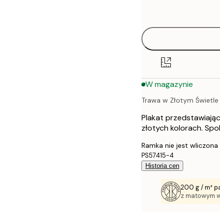
options
30x40 cm
40x50 cm
50x50 cm
W magazynie
50x70 cm
Trawa w Złotym Świetle
70x100 cm
Plakat przedstawiając
100x150 cm
złotych kolorach. Spo
Ramka nie jest wliczona
PS57415-4
Historia cen
200 g / m² p
z matowym 