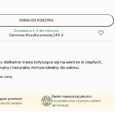
64,
DODAJ DO KOSZYKA
Dostawa w 2-4 dni robocze
64,
Darmowa Wysyłka powyżej 249 zł
1
y delikatne trawy kołyszące się na wietrze w ciepłych,
297,
kojny i naturalny motyw idealny do salonu.
 w cenę.
Ramki najwyższej jakości
apier premium
z krystalicznie czystym szkłem
wykończeniem.
akrylowym.