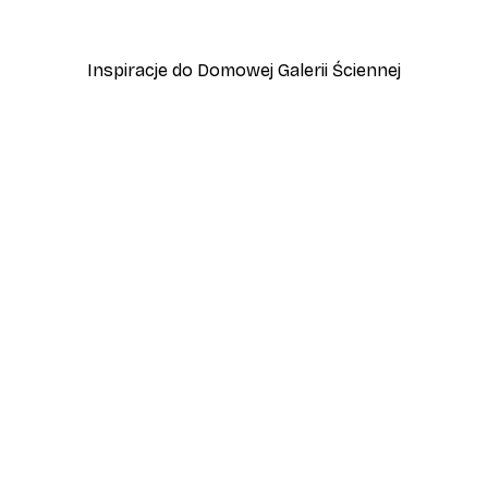
Od 31,80 zł
53 zł
Inspiracje do Domowej Galerii Ściennej