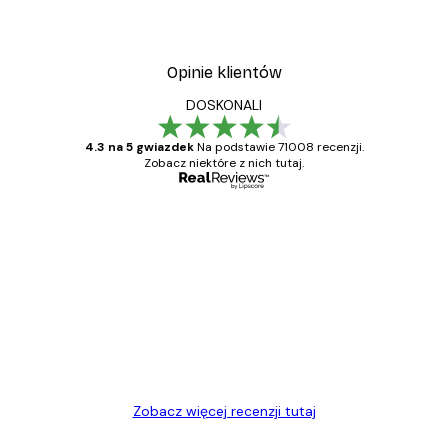
Opinie klientów
DOSKONALI
4.3 na 5 gwiazdek
Na podstawie 71008 recenzji.
Zobacz niektóre z nich tutaj.
Zweryfikowany kupujący
Opinie
klientów
Towar zgodny z opisem, szybka dostawa.
Polecam
23 kwi
Ewa L
Zobacz więcej recenzji tutaj