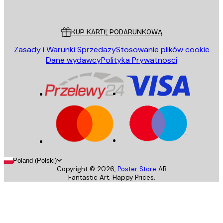
Poster Store
Obsługa Klienta
KUP KARTĘ PODARUNKOWĄ
Zasady i Warunki Sprzedazy
Stosowanie plików cookie
Dane wydawcy
Polityka Prywatnosci
Poland (Polski)
Copyright ©
2026
,
Poster Store
AB
Fantastic Art. Happy Prices.