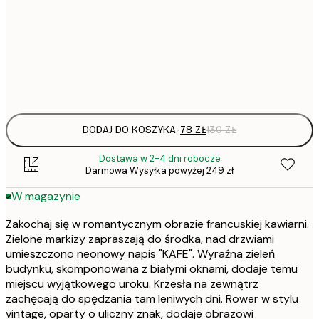
50x70 cm
Frame
options
DODAJ DO KOSZYKA
-
78 ZŁ
130 ZŁ
Dostawa w 2-4 dni robocze
Darmowa Wysyłka powyżej 249 zł
W magazynie
Zakochaj się w romantycznym obrazie francuskiej kawiarni.
Zielone markizy zapraszają do środka, nad drzwiami
umieszczono neonowy napis "KAFE". Wyraźna zieleń
budynku, skomponowana z białymi oknami, dodaje temu
miejscu wyjątkowego uroku. Krzesła na zewnątrz
zachęcają do spędzania tam leniwych dni. Rower w stylu
vintage, oparty o uliczny znak, dodaje obrazowi