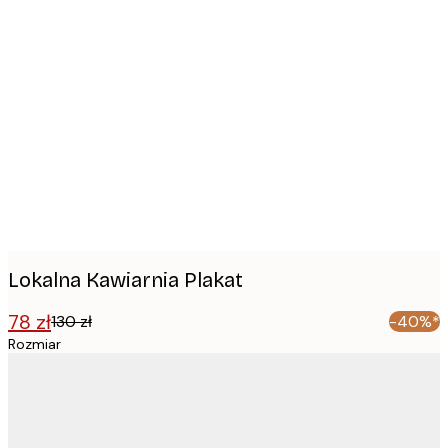
Product
images
Lokalna Kawiarnia Plakat
78 zł
130 zł
-40%*
Rozmiar