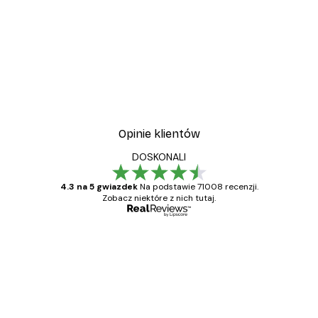
Opinie klientów
DOSKONALI
4.3 na 5 gwiazdek
Na podstawie 71008 recenzji.
Zobacz niektóre z nich tutaj.
Zweryfikowany kupujący
Opinie
klientów
Towar zgodny z opisem, szybka dostawa.
Polecam