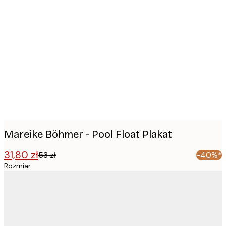
Product
images
Mareike Böhmer - Pool Float Plakat
31,80 zł
53 zł
-40%*
Rozmiar