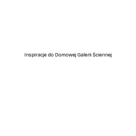
-40%*
zewo
Plakat Lampart
Od 45 zł
75 zł
Inspiracje do Domowej Galerii Ściennej