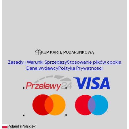
WYŚLIJ
Sklep
Poster Store
Obsługa Klienta
KUP KARTĘ PODARUNKOWĄ
Zasady i Warunki Sprzedazy
Stosowanie plików cookie
Dane wydawcy
Polityka Prywatnosci
Poland (Polski)