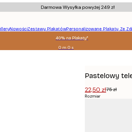
Darmowa Wysyłka powyżej 249 zł
llery
Nowości
Zestawy Plakatów
Personalizowane Plakaty Ze Zd
40% na Plakaty*
0 m
0 s
Ważny
do:
2026-
08-
09
Pastelowy tel
22,50 zł
75 zł
Rozmiar