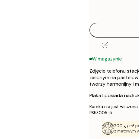
Frame
30x40 cm
options
50x70 cm
W magazynie
Zdjęcie telefonu stac
zielonym na pastelow
tworzy harmonijny i m
Plakat posiada nadruk
Ramka nie jest wliczona
PS53005-5
200 g / m² p
z matowym 