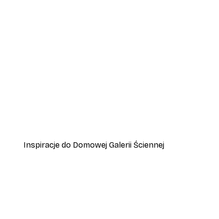
-40%*
Okrągłe Koncepcje - Sypki śn
Od 31,80 zł
53 zł
Inspiracje do Domowej Galerii Ściennej