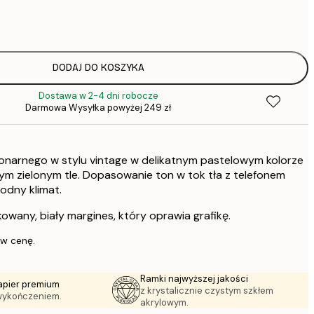
22,
DODAJ DO KOSZYKA
Dostawa w 2-4 dni robocze
Darmowa Wysyłka powyżej 249 zł
jonarnego w stylu vintage w delikatnym pastelowym kolorze
ym zielonym tle. Dopasowanie ton w tok tła z telefonem
odny klimat.
owany, biały margines, który oprawia grafikę.
 w cenę.
Ramki najwyższej jakości
apier premium
z krystalicznie czystym szkłem
wykończeniem.
akrylowym.