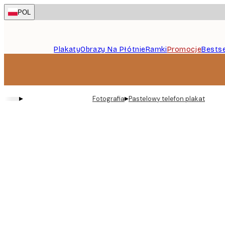
Skip
POL
to
main
content.
Plakaty
Obrazy Na Płótnie
Ramki
Promocje
Bestse
▸
▸
Fotografia
Pastelowy telefon plakat