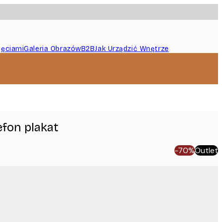
jęciami
Galeria Obrazów
B2B
Jak Urządzić Wnętrze
efon plakat
-70%
Outlet