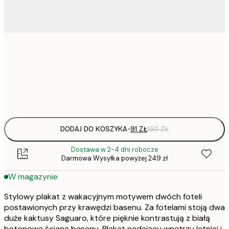
50x70 cm
Frame
options
DODAJ DO KOSZYKA
-
91 ZŁ
130 ZŁ
Dostawa w 2-4 dni robocze
Darmowa Wysyłka powyżej 249 zł
W magazynie
Stylowy plakat z wakacyjnym motywem dwóch foteli
postawionych przy krawędzi basenu. Za fotelami stoją dwa
duże kaktusy Saguaro, które pięknie kontrastują z białą
betonową ścianą basenu. Plakat nadający wnętrzu letniej i