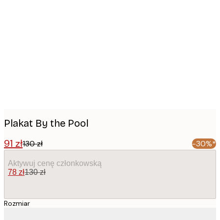
Product
images
Plakat By the Pool
91 zł
130 zł
-30%*
Aktywuj cenę członkowską
78 zł
130 zł
Rozmiar