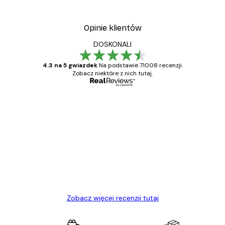
Od 37,10 zł
53 zł
Opinie klientów
DOSKONALI
4.3 na 5 gwiazdek
Na podstawie 71008 recenzji.
Zobacz niektóre z nich tutaj.
Zweryfikowany kupujący
Opinie
klientów
Towar zgodny z opisem, szybka dostawa.
Polecam
23 kwi
Ewa L
Zobacz więcej recenzji tutaj