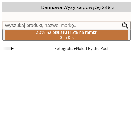
Skip
Darmowa Wysyłka powyżej 249 zł
to
main
content.
Wyszukaj produkt, nazwę, markę...
30% na plakaty i 15% na ramki*
0 m
0 s
Ważny
do:
▸
▸
Fotografia
Plakat By the Pool
2026-
08-
06