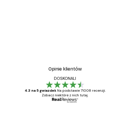
Opinie klientów
DOSKONALI
4.3 na 5 gwiazdek
Na podstawie 71008 recenzji.
Zobacz niektóre z nich tutaj.
Zweryfikowany kupujący
Opinie
klientów
Towar zgodny z opisem, szybka dostawa.