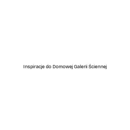
-40%*
wa
Plakat Plażowa Huśtawka
Od 31,80 zł
53 zł
Inspiracje do Domowej Galerii Ściennej