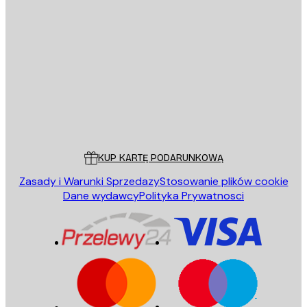
E-mail
WYŚLIJ
Sklep
Poster Store
Obsługa Klienta
KUP KARTĘ PODARUNKOWĄ
Zasady i Warunki Sprzedazy
Stosowanie plików cookie
Dane wydawcy
Polityka Prywatnosci