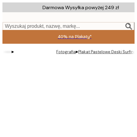
Skip
Darmowa Wysyłka powyżej 249 zł
to
main
content.
Wyszukaj produkt, nazwę, markę...
40% na Plakaty*
▸
▸
Fotografia
Plakat Pastelowe Deski Surfin