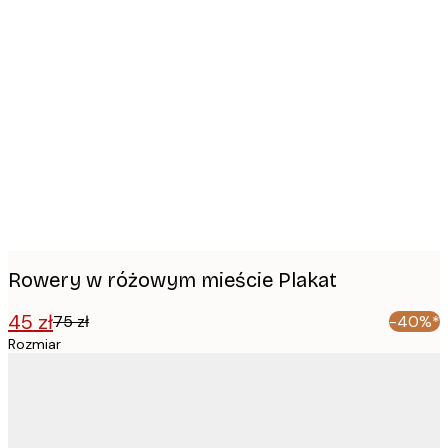
Product
images
Rowery w różowym mieście Plakat
45 zł
75 zł
-40%*
Rozmiar