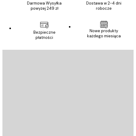
Darmowa Wysyłka
Dostawa w 2-4 dni
powyżej 249 zł
robocze
Nowe produkty
Bezpieczne
każdego miesiąca
płatności
E-mail
WYŚLIJ
Sklep
Poster Store
Obsługa Klienta