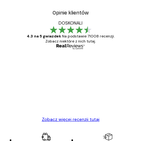
Opinie klientów
DOSKONALI
4.3 na 5 gwiazdek
Na podstawie 71008 recenzji.
Zobacz niektóre z nich tutaj.
Zweryfikowany kupujący
Opinie
klientów
Towar zgodny z opisem, szybka dostawa.
Polecam
23 kwi
Ewa L
Zobacz więcej recenzji tutaj